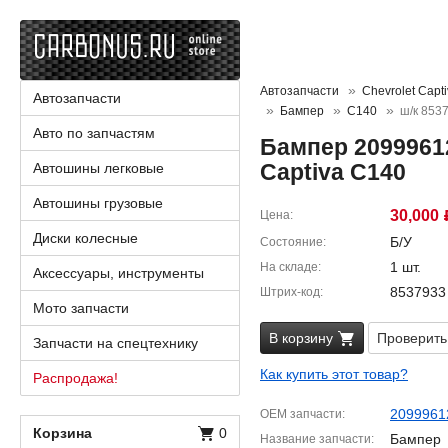
Автозапчасти
Chevrolet Capt
Автозапчасти
Бампер
C140
ш/к 853
Авто по запчастям
Бампер 20999612
Captiva C140
Автошины легковые
Автошины грузовые
30,000
Цена
Диски колесные
Б/У
Состояние
1 шт.
На складе
Аксессуары, инструменты
8537933
Штрих-код
Мото запчасти
В корзину
Проверить
Запчасти на спецтехнику
Как купить этот товар?
Распродажа!
2099961
OEM запчасти
Корзина
0
Бампер
Название запчасти