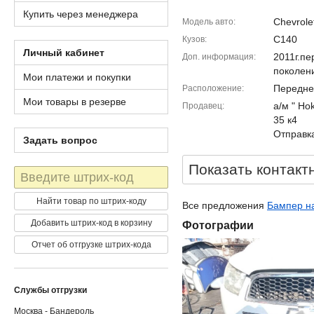
Купить через менеджера
Chevrole
Модель авто
C140
Кузов
Личный кабинет
2011г.пе
Доп. информация
поколен
Мои платежи и покупки
Передне
Расположение
Мои товары в резерве
а/м " Ho
Продавец
35 к4
Отправка
Задать вопрос
Показать контакт
Штрих-
код
Найти товар по штрих-коду
Все предложения
Бампер на
Добавить штрих-код в корзину
Фотографии
Отчет об отгрузке штрих-кода
Службы отгрузки
Москва - Бандероль