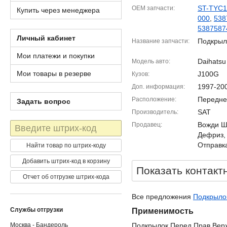
ST-TYC1
OEM запчасти
Купить через менеджера
000
,
538
5387587
Личный кабинет
Подкрыл
Название запчасти
Мои платежи и покупки
Daihatsu
Модель авто
Мои товары в резерве
J100G
Кузов
1997-20
Доп. информация
Передне
Расположение
Задать вопрос
SAT
Производитель
Штрих-
Вожди Шм
Продавец
код
Дефриз,
Отправка
Найти товар по штрих-коду
Добавить штрих-код в корзину
Показать контакт
Отчет об отгрузке штрих-кода
Все предложения
Подкрылок
Службы отгрузки
Применимость
Москва - Бандероль
Подкрылок Перед Прав Вер