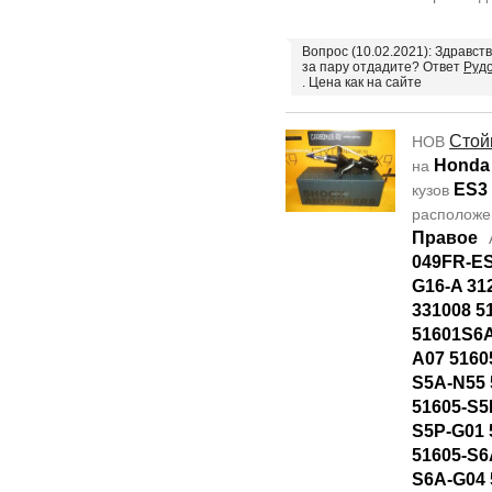
Вопрос (10.02.2021): Здравст
за пару отдадите? Ответ
Рудо
. Цена как на сайте
Стой
НОВ
Honda 
на
ES3
кузов
располож
Правое
049FR-ES
G16-A 312
331008 5
51601S6A
A07 5160
S5A-N55 
51605-S5
S5P-G01 
51605-S6
S6A-G04 