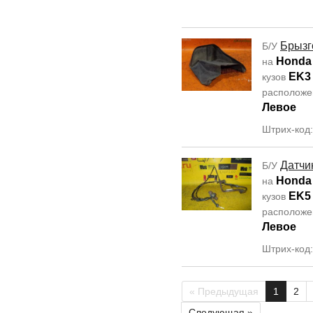
Брызг
Б/У
Honda 
на
EK3
кузов
располож
Левое
Штрих-код
Датчи
Б/У
Honda 
на
EK5
кузов
располож
Левое
Штрих-код:
« Предыдущая
1
2
Следующая »