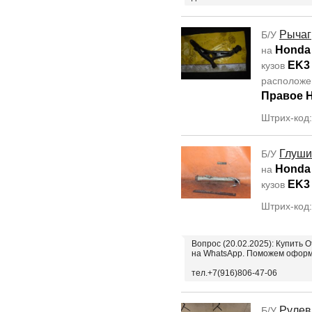
Рычаг
Б/У
Honda 
на
EK3
кузов
располож
Правое 
Штрих-код
Глуши
Б/У
Honda 
на
EK3
кузов
Штрих-код
Вопрос (20.02.2025): Купить 
на WhatsApp. Поможем оформ
тел.+7(916)806-47-06
Рулев
Б/У