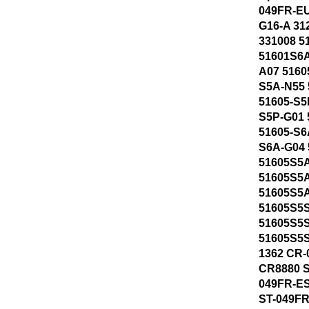
049FR-EU
G16-A 312
331008 5
51601S6A
A07 5160
S5A-N55 
51605-S5
S5P-G01 
51605-S6
S6A-G04 
51605S5
51605S5
51605S5
51605S5
51605S5
51605S5S
1362 CR-
CR8880 S
049FR-ES
ST-049F