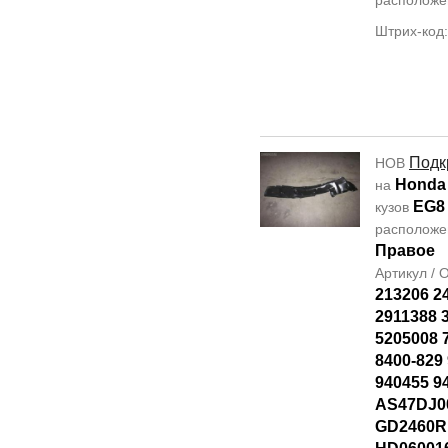
располож
Штрих-код:
Подк
НОВ
Honda 
на
EG8
кузов
располож
Правое
Артикул /
213206 2
2911388 
5205008 
8400-829
940455 9
AS47DJ00
GD2460R