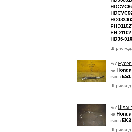
HD06001
HDCVC92
HDCVC9
HO08306
PHD1102
PHD1102
HD06-016
Штрих-код
Рулев
Б/У
Honda 
на
ES1
кузов
Штрих-код
Шланг
Б/У
Honda 
на
EK3
кузов
Штрих-код