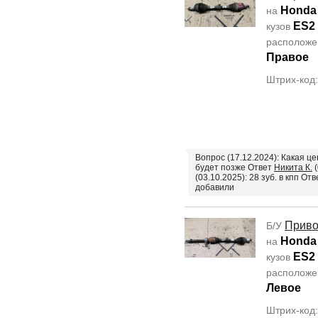
Honda 
на
ES2
кузов
располож
Правое
Штрих-код
Вопрос (17.12.2024): Какая ц
будет позже Ответ
Никита К.
(
(03.10.2025): 28 зуб. в кпп От
добавили
Прив
Б/У
Honda 
на
ES2
кузов
располож
Левое
Штрих-код