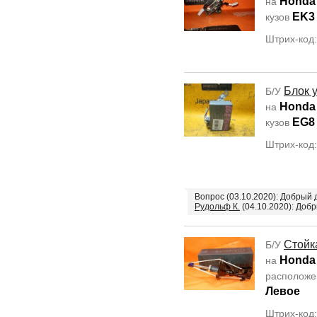
Honda 
на
EK3
кузов
Штрих-код
Блок 
Б/У
Honda 
на
EG8
кузов
Штрих-код
Вопрос (03.10.2020): Добрый 
Рудольф К.
(04.10.2020): Доб
Стойк
Б/У
Honda 
на
располож
Левое
Штрих-код