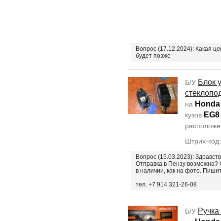
Вопрос (17.12.2024): Какая ц
будет позже
Блок 
Б/У
стеклопо
Honda 
на
EG8
кузов
располож
Штрих-код
Вопрос (15.03.2023): Здравств
Отправка в Пензу возможна?
в наличии, как на фото. Пиш
тел. +7 914 321-26-08
Ручка
Б/У