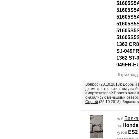
51605S5
51605S5
51605S5
51605S5
51605S5
51605S5S
1362 CR8
SJ-049FR
1362 ST-
049FR-E
Штрих-код
Вопрос (23.10.2018): Добрый 
диаметр отверстия под два бо
амортизатора? Просто однаж
оказались с меньшими отверс
Сергей
(25.10.2018): Здравств
Балка
Б/У
Honda 
на
ES2
кузов