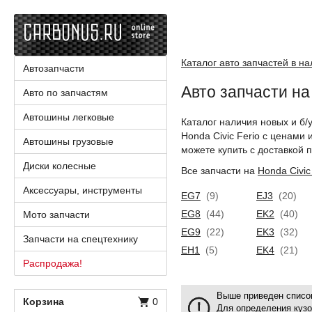
Каталог авто запчастей в н
Автозапчасти
Авто запчасти на 
Авто по запчастям
Автошины легковые
Каталог наличия новых и б/
Honda Civic Ferio с ценами
Автошины грузовые
можете купить с доставкой п
Диски колесные
Все запчасти на
Honda Civic
Аксессуары, инструменты
EG7
(9)
EJ3
(20)
EG8
(44)
EK2
(40)
Мото запчасти
EG9
(22)
EK3
(32)
Запчасти на спецтехнику
EH1
(5)
EK4
(21)
Распродажа!
Выше приведен список
Корзина
0
Для определения куз