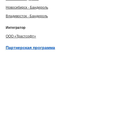
Новосибирск - Бандероль
Владивосток - Бандероль
Интегратор
ООО «Трастсофт»
Партнерская программа