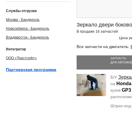
Службы отгрузки
Москва - Бандероль
Зеркало двери боково
Новосибирск - Бандероль
В продаже 16 запчастей
Владивосток - Бандероль
Цена ук
Все запчасти на двигатель:
Интегратор
ООО «Трастсофт»
ЗАПЧАСТЬ
ДЛЯ АВТОМО
Партнерская программа
Зерка
Б/У
Honda
на
GP3
кузов
располож
Штрих-код: