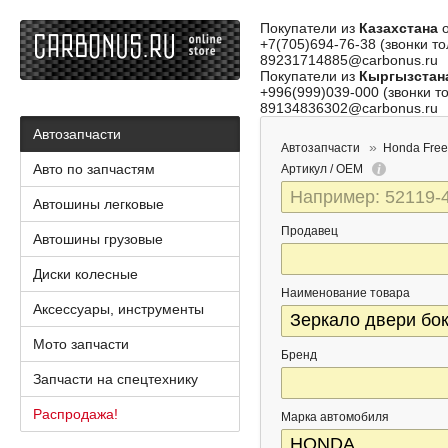
Покупатели из
Казахстана
о
+7(705)694-76-38 (звонки то
89231714885@carbonus.ru
Покупатели из
Кыргызстан
+996(999)039-000 (звонки то
89134836302@carbonus.ru
Автозапчасти
Автозапчасти
Honda Fre
Авто по запчастям
Артикул / OEM
Автошины легковые
Продавец
Автошины грузовые
Диски колесные
Наименование товара
Аксессуары, инструменты
Мото запчасти
Бренд
Запчасти на спецтехнику
Распродажа!
Марка автомобиля