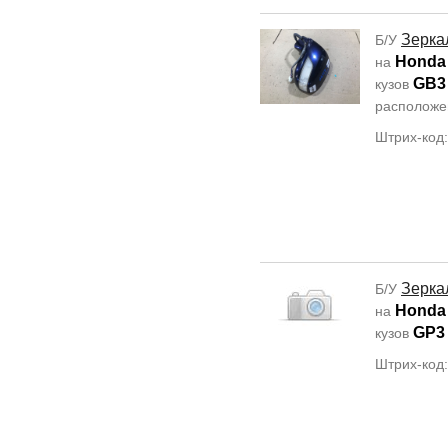
Зерка
Б/У
Honda
на
GB3
кузов
располож
Штрих-код
Зерка
Б/У
Honda
на
GP3
кузов
Штрих-код