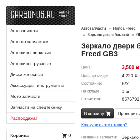
Автозапчасти
Honda Freed
Автозапчасти
Зеркало двери боковой
G
Авто по запчастям
Зеркало двери 
Freed GB3
Автошины легковые
Автошины грузовые
3,500
Цена
Р
Диски колесные
4,220
Цена до скидки
Р
Б/У
Состояние
Аксессуары, инструменты
1 шт.
На складе
Мото запчасти
8576792
Штрих-код
Запчасти на спецтехнику
В корзину
Проверить
Распродажа!
Как купить этот товар?
Корзина
0
Зеркало 
Название запчасти