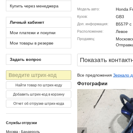
Купить через менеджера
Honda F
Модель авто
GB3
Кузов
Личный кабинет
B557P с 
Доп. информация
Левое
Расположение
Мои платежи и покупки
Московск
Продавец
Мои товары в резерве
Отправка
Показать контакт
Задать вопрос
Штрих-
Все предложения
Зеркало д
код
Фотографии
Найти товар по штрих-коду
Добавить штрих-код в корзину
Отчет об отгрузке штрих-кода
Службы отгрузки
Москва - Бандероль