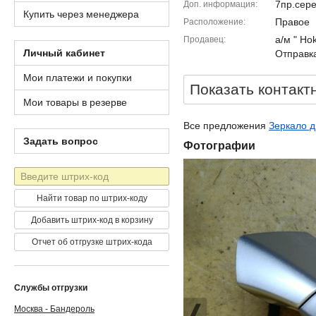
7пр.сер
Доп. информация
Купить через менеджера
Правое
Расположение
а/м " Ho
Продавец
Личный кабинет
Отправка
Мои платежи и покупки
Показать контакт
Мои товары в резерве
Все предложения
Зеркало д
Задать вопрос
Фотографии
Штрих-
код
Найти товар по штрих-коду
Добавить штрих-код в корзину
Отчет об отгрузке штрих-кода
Службы отгрузки
Москва - Бандероль