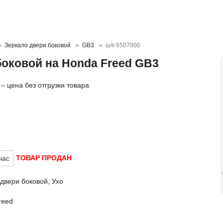
Зеркало двери боковой
GB3
ш/к 6507000
боковой на Honda Freed GB3
– цена без отгрузки товара
ТОВАР ПРОДАН
час
двери боковой, Ухо
reed