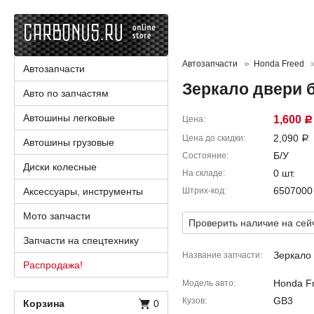
Автозапчасти
Honda Freed
Автозапчасти
Зеркало двери 
Авто по запчастям
Автошины легковые
1,600
Цена
Р
2,090
Цена до скидки
Р
Автошины грузовые
Б/У
Состояние
Диски колесные
0 шт.
На складе
6507000
Аксессуары, инструменты
Штрих-код
Мото запчасти
Проверить наличие на сей
Запчасти на спецтехнику
Зеркало 
Название запчасти
Распродажа!
Honda F
Модель авто
GB3
Кузов
Корзина
0