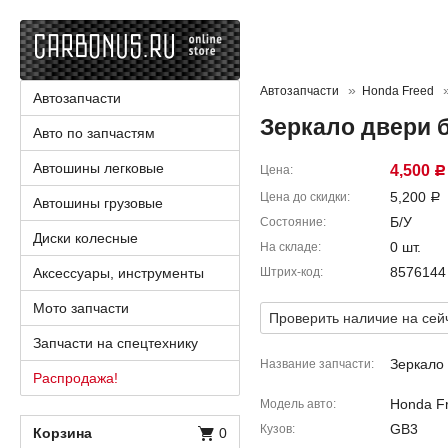
Автозапчасти
Honda Freed
Автозапчасти
Зеркало двери 
Авто по запчастям
Автошины легковые
4,500
Цена
Р
5,200
Цена до скидки
Р
Автошины грузовые
Б/У
Состояние
Диски колесные
0 шт.
На складе
8576144
Аксессуары, инструменты
Штрих-код
Мото запчасти
Проверить наличие на сей
Запчасти на спецтехнику
Зеркало 
Название запчасти
Распродажа!
Honda F
Модель авто
GB3
Кузов
Корзина
0