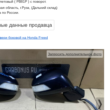
етовый ( PB81P ) с поворот.
ая область, г.Руза, (Дальний склад)
 по России.
ные данные продавцa
вери боковой на Honda Freed
Запросить дополнительное фото