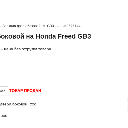
Зеркало двери боковой
GB3
ш/к 8576144
боковой на Honda Freed GB3
– цена без отгрузки товара
ТОВАР ПРОДАН
час
двери боковой, Ухо
reed