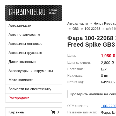
Автозапчасти
Honda Freed sp
Автозапчасти
GB3
100-22068
ш/к 6
Авто по запчастям
Фара 100-22068 
Freed Spike GB3
Автошины легковые
Автошины грузовые
1,980
Цена
Р
Диски колесные
2,800
Цена до скидки
Р
Б/У
Состояние
Аксессуары, инструменты
0 шт.
На складе
Мото запчасти
6499602
Штрих-код
Запчасти на спецтехнику
Проверить наличие на сей
Распродажа!
100-220
OEM запчасти
Корзина
0
Фара, Б
Название запчасти