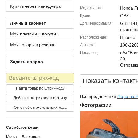
Купить через менеджера
Honda Fr
Модель авто
GB3
Кузов
Личный кабинет
GB3-141
Доп. информация
окантовк
Мои платежи и покупки
Правое
Расположение
Мои товары в резерве
100-220
Артикул
а/м "Вож
Продавец
20
Задать вопрос
Отправка
Штрих-
Показать контакт
код
Найти товар по штрих-коду
Все предложения
Фара на H
Добавить штрих-код в корзину
Фотографии
Отчет об отгрузке штрих-кода
Службы отгрузки
Москва - Бандероль