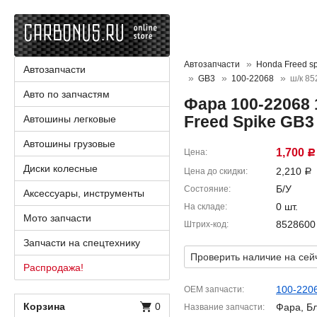
Автозапчасти
Honda Freed sp
Автозапчасти
GB3
100-22068
ш/к 8
Авто по запчастям
Фара 100-22068 
Freed Spike GB3
Автошины легковые
Автошины грузовые
1,700
Цена
Р
Диски колесные
2,210
Цена до скидки
Р
Б/У
Состояние
Аксессуары, инструменты
0 шт.
На складе
Мото запчасти
8528600
Штрих-код
Запчасти на спецтехнику
Проверить наличие на сей
Распродажа!
100-220
OEM запчасти
Корзина
0
Фара, Б
Название запчасти