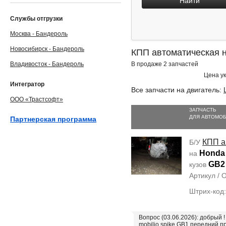
Найти
Службы отгрузки
Москва - Бандероль
Новосибирск - Бандероль
КПП автоматическая н
Владивосток - Бандероль
В продаже 2 запчастей
Цена ук
Интегратор
Все запчасти на двигатель:
ООО «Трастсофт»
ЗАПЧАСТЬ
ДЛЯ АВТОМО
Партнерская программа
КПП а
Б/У
Honda 
на
GB2
кузов
Артикул /
Штрих-код
Вопрос (03.06.2026): добрый 
mobilio spike GB1 передний 