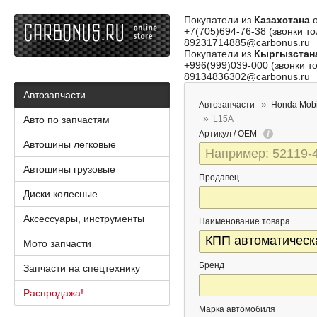
Покупатели из
Казахстана
о
+7(705)694-76-38 (звонки то
89231714885@carbonus.ru
Покупатели из
Кыргызстан
+996(999)039-000 (звонки то
89134836302@carbonus.ru
Автозапчасти
Автозапчасти
Honda Mobi
Авто по запчастям
L15A
Артикул / OEM
Автошины легковые
Автошины грузовые
Продавец
Диски колесные
Аксессуары, инструменты
Наименование товара
Мото запчасти
Бренд
Запчасти на спецтехнику
Распродажа!
Марка автомобиля