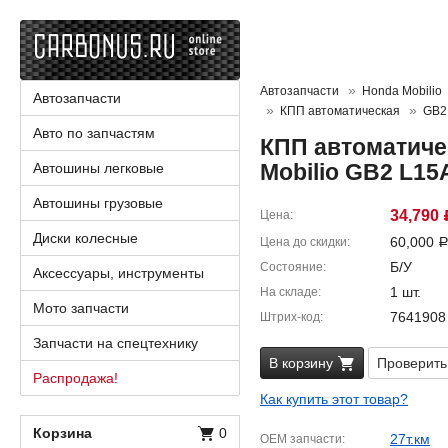
Автозапчасти
Honda Mobilio
Автозапчасти
КПП автоматическая
GB2
Авто по запчастям
КПП автоматичес
Mobilio GB2 L15
Автошины легковые
Автошины грузовые
34,790
Цена
Диски колесные
60,000
Цена до скидки
Б/У
Состояние
Аксессуары, инструменты
1 шт.
На складе
Мото запчасти
7641908
Штрих-код
Запчасти на спецтехнику
В корзину
Проверить
Распродажа!
Как купить этот товар?
Корзина
0
27т.км
OEM запчасти