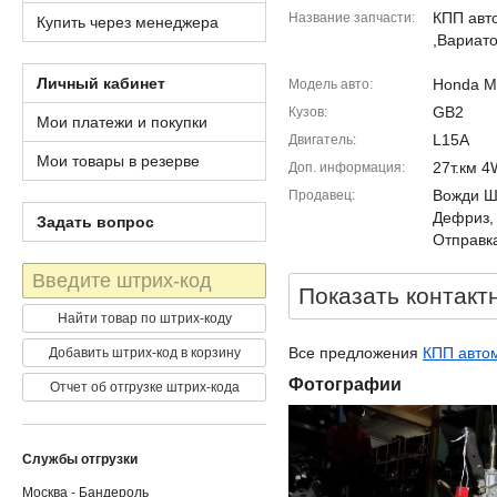
КПП авт
Название запчасти
Купить через менеджера
,Вариато
Личный кабинет
Honda Mo
Модель авто
GB2
Кузов
Мои платежи и покупки
L15A
Двигатель
Мои товары в резерве
27т.км 
Доп. информация
Вожди Шм
Продавец
Дефриз,
Задать вопрос
Отправка
Штрих-
Показать контакт
код
Найти товар по штрих-коду
Все предложения
КПП автом
Добавить штрих-код в корзину
Фотографии
Отчет об отгрузке штрих-кода
Службы отгрузки
Москва - Бандероль