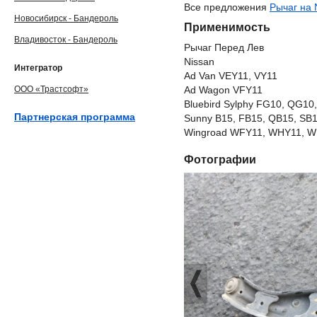
Все предложения
Рычаг на 
Новосибирск - Бандероль
Применимость
Владивосток - Бандероль
Рычаг Перед Лев
Nissan
Интегратор
Ad Van VEY11, VY11
ООО «Трастсофт»
Ad Wagon VFY11
Bluebird Sylphy FG10, QG10
Партнерская программа
Sunny B15, FB15, QB15, SB
Wingroad WFY11, WHY11, WR
Фотографии