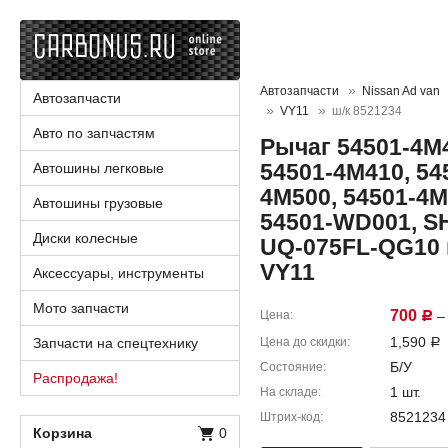
Автозапчасти
Nissan Ad van
Автозапчасти
VY11
ш/к 8521234
Авто по запчастям
Рычаг 54501-4M4
54501-4M410, 54
Автошины легковые
4M500, 54501-4M
Автошины грузовые
54501-WD001, SH
Диски колесные
UQ-075FL-QG10 
VY11
Аксессуары, инструменты
Мото запчасти
700
Цена
– 
Р
1,590
Запчасти на спецтехнику
Цена до скидки
Р
Б/У
Состояние
Распродажа!
1 шт.
На складе
8521234
Штрих-код
Корзина
0