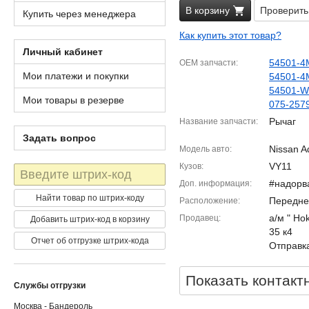
В корзину
Проверить
Купить через менеджера
Как купить этот товар?
Личный кабинет
54501-4
OEM запчасти
Мои платежи и покупки
54501-4
54501-
Мои товары в резерве
075-257
Рычаг
Название запчасти
Задать вопрос
Nissan A
Модель авто
VY11
Кузов
Штрих-
код
#надорв
Доп. информация
Найти товар по штрих-коду
Передне
Расположение
а/м " Ho
Продавец
Добавить штрих-код в корзину
35 к4
Отчет об отгрузке штрих-кода
Отправка
Показать контакт
Службы отгрузки
Москва - Бандероль