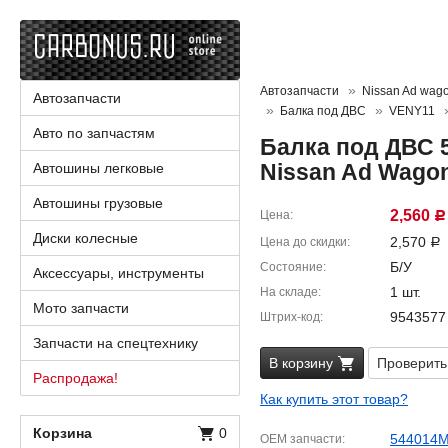
Автозапчасти
Nissan Ad wag
Автозапчасти
Балка под ДВС
VENY11
Авто по запчастям
Балка под ДВС 
Nissan Ad Wago
Автошины легковые
Автошины грузовые
2,560
Цена
Р
Диски колесные
2,570
Цена до скидки
Р
Б/У
Состояние
Аксессуары, инструменты
1 шт.
На складе
Мото запчасти
9543577
Штрих-код
Запчасти на спецтехнику
В корзину
Проверить
Распродажа!
Как купить этот товар?
Корзина
0
544014
OEM запчасти