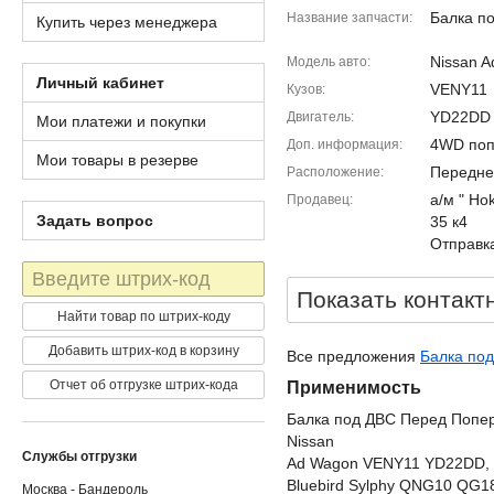
Балка п
Название запчасти
Купить через менеджера
Nissan 
Модель авто
Личный кабинет
VENY11
Кузов
YD22DD
Двигатель
Мои платежи и покупки
4WD поп
Доп. информация
Мои товары в резерве
Передне
Расположение
а/м " Ho
Продавец
Задать вопрос
35 к4
Отправка
Штрих-
код
Показать контакт
Найти товар по штрих-коду
Добавить штрих-код в корзину
Все предложения
Балка под
Отчет об отгрузке штрих-кода
Применимость
Балка под ДВС Перед Попе
Nissan
Службы отгрузки
Ad Wagon VENY11 YD22DD,
Bluebird Sylphy QNG10 QG
Москва - Бандероль