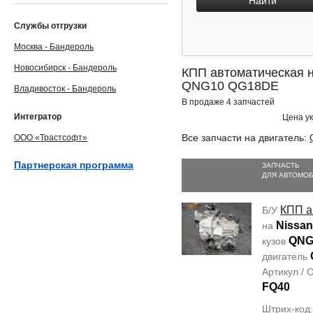
Найти
Службы отгрузки
Москва - Бандероль
Новосибирск - Бандероль
КПП автоматическая на
QNG10 QG18DE
Владивосток - Бандероль
В продаже 4 запчастей
Интегратор
Цена ук
Все запчасти на двигатель:
ООО «Трастсофт»
Партнерская программа
ЗАПЧАСТЬ
ДЛЯ АВТОМО
КПП а
Б/У
Nissan
на
QNG
кузов
двигатель
Артикул /
FQ40
Штрих-код