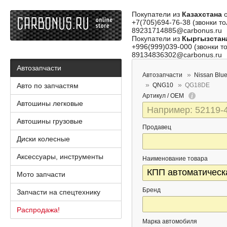
Покупатели из
Казахстана
о
+7(705)694-76-38 (звонки то
89231714885@carbonus.ru
Покупатели из
Кыргызстан
+996(999)039-000 (звонки то
89134836302@carbonus.ru
Автозапчасти
Автозапчасти
Nissan Blue
Авто по запчастям
QNG10
QG18DE
Артикул / OEM
Автошины легковые
Автошины грузовые
Продавец
Диски колесные
Аксессуары, инструменты
Наименование товара
Мото запчасти
Бренд
Запчасти на спецтехнику
Распродажа!
Марка автомобиля