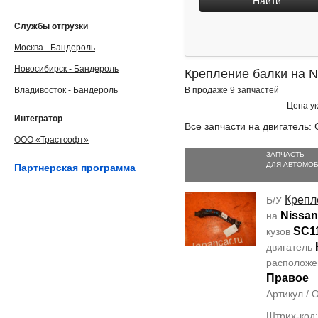
Найти
Службы отгрузки
Москва - Бандероль
Новосибирск - Бандероль
Крепление балки на 
Владивосток - Бандероль
В продаже 9 запчастей
Цена ук
Интегратор
Все запчасти на двигатель:
ООО «Трастсофт»
ЗАПЧАСТЬ
ДЛЯ АВТОМО
Партнерская программа
Крепл
Б/У
Nissan 
на
SC1
кузов
двигатель
располож
Правое
Артикул /
Штрих-код