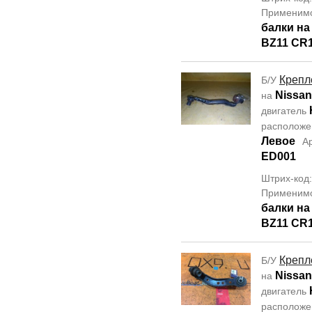
Применим
балки н
BZ11 CR
Крепл
Б/У
Nissan
на
двигатель
располож
Левое
А
ED001
Штрих-код
Применим
балки н
BZ11 CR
Крепл
Б/У
Nissan
на
двигатель
располож