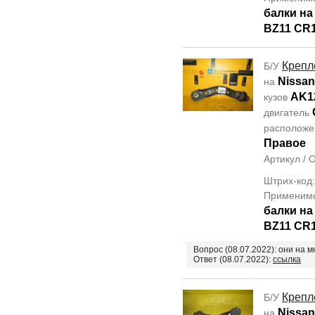
балки н
BZ11 CR
Крепл
Б/У
Nissan
на
AK1
кузов
двигатель
располож
Правое
Артикул /
Штрих-код
Применим
балки н
BZ11 CR
Вопрос (08.07.2022): они на 
Ответ (08.07.2022):
ссылка
Крепл
Б/У
Nissan
на