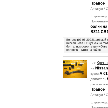
Правое
Артикул /
Штрих-код
Применим
балки н
BZ11 CR
Вопрос (03.05.2022): добрый 
ниссан нота Е11куз.как на фо
болтались.скажите цену Отве
надорван. Фото на сайте
Крепл
Б/У
Nissan
на
AK1
кузов
двигатель
располож
Правое
Артикул /
Штрих-код
Применим