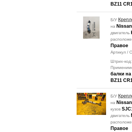
BZ11 CR
Крепл
Б/У
Nissan
на
двигатель
располож
Правое
Артикул /
Штрих-код
Применим
балки н
BZ11 CR
Крепл
Б/У
Nissan 
на
SJC
кузов
двигатель
располож
Правое