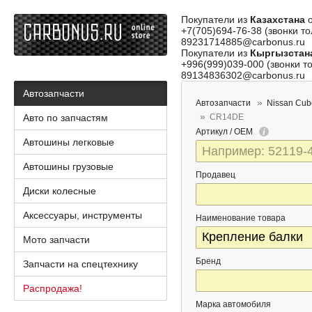
Покупатели из
Казахстана
о
+7(705)694-76-38 (звонки то
89231714885@carbonus.ru
Покупатели из
Кыргызстан
+996(999)039-000 (звонки то
89134836302@carbonus.ru
Автозапчасти
Автозапчасти
Nissan Cub
Авто по запчастям
CR14DE
Артикул / OEM
Автошины легковые
Автошины грузовые
Продавец
Диски колесные
Аксессуары, инструменты
Наименование товара
Мото запчасти
Бренд
Запчасти на спецтехнику
Распродажа!
Марка автомобиля