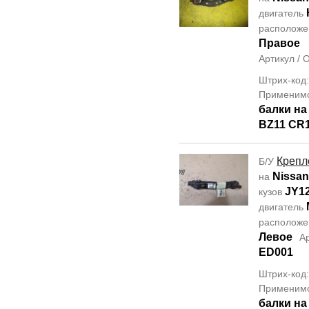
двигатель
располож
Правое
Артикул /
Штрих-код
Применим
балки н
BZ11 CR
Крепл
Б/У
Nissan
на
JY1
кузов
двигатель
располож
Левое
А
ED001
Штрих-код
Применим
балки н