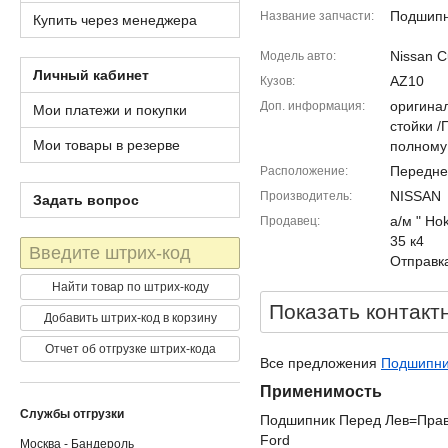
Подшип
Название запчасти
Купить через менеджера
Nissan 
Модель авто
Личный кабинет
AZ10
Кузов
оригина
Доп. информация
Мои платежи и покупки
стойки 
Мои товары в резерве
полному
Передне
Расположение
NISSAN
Производитель
Задать вопрос
а/м " Ho
Продавец
35 к4
Штрих-
Отправка
код
Найти товар по штрих-коду
Показать контакт
Добавить штрих-код в корзину
Отчет об отгрузке штрих-кода
Все предложения
Подшипни
Применимость
Службы отгрузки
Подшипник Перед Лев=Прав 
Ford
Москва - Бандероль