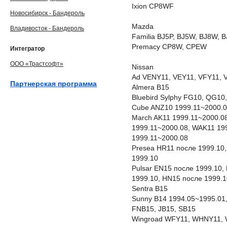
Ixion CP8WF
Новосибирск - Бандероль
Mazda
Владивосток - Бандероль
Familia BJ5P, BJ5W, BJ8W, 
Premacy CP8W, CPEW
Интегратор
ООО «Трастсофт»
Nissan
Ad VENY11, VEY11, VFY11, 
Партнерская программа
Almera B15
Bluebird Sylphy FG10, QG1
Cube ANZ10 1999.11~2000.0
March AK11 1999.11~2000.08
1999.11~2000.08, WAK11 19
1999.11~2000.08
Presea HR11 после 1999.10,
1999.10
Pulsar EN15 после 1999.10,
1999.10, HN15 после 1999.1
Sentra B15
Sunny B14 1994.05~1995.01,
FNB15, JB15, SB15
Wingroad WFY11, WHNY11,