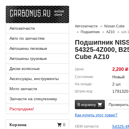
Автозапчасти
Nissan Cube
Автозапчасти
Подшипник
AZ10
ш/к 
Авто по запчастям
Подшипник NISS
54325-4Z000, B2
Автошины легковые
Cube AZ10
Автошины грузовые
Диски колесные
2,200
Цена
Р
Новый
Состояние
Аксессуары, инструменты
2 шт.
На складе
Мото запчасти
1791320
Штрих-код
Запчасти на спецтехнику
В корзину
Проверить
Распродажа!
Как купить этот товар?
Корзина
0
54325-4
OEM запчасти