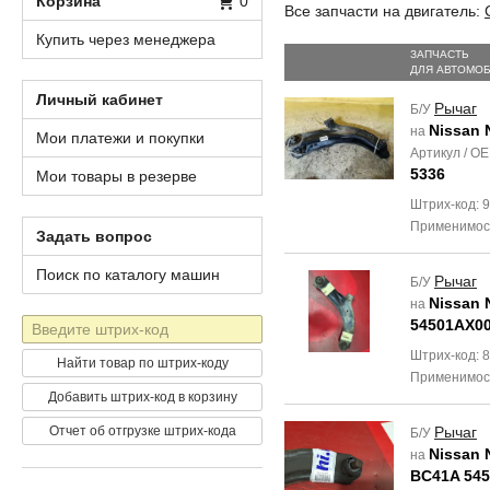
Корзина
0
Все запчасти на двигатель:
Купить через менеджера
ЗАПЧАСТЬ
ДЛЯ АВТОМО
Личный кабинет
Рычаг
Б/У
Nissan 
на
Мои платежи и покупки
Артикул / O
5336
Мои товары в резерве
Штрих-код: 
Применимос
Задать вопрос
Поиск по каталогу машин
Рычаг
Б/У
Nissan 
на
Штрих-
54501AX00
код
Штрих-код: 
Найти товар по штрих-коду
Применимос
Добавить штрих-код в корзину
Отчет об отгрузке штрих-кода
Рычаг
Б/У
Nissan 
на
BC41A 545