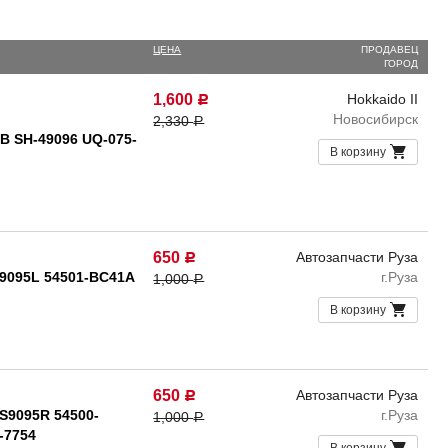
ЦЕНА
ПРОДАВЕЦ
ГОРОД
1,600
Hokkaido II
Р
Новосибирск
2,330
Р
B SH-49096 UQ-075-
В корзину
650
Автозапчасти Руза
Р
9095L 54501-BC41A
г.Руза
1,000
Р
В корзину
650
Автозапчасти Руза
Р
S9095R 54500-
г.Руза
1,000
Р
-7754