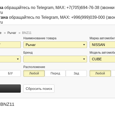
на
обращайтесь по Telegram, MAX: +7(705)694-76-38 (звонки 
ru
тана
обращайтесь по Telegram, MAX: +996(999)039-000 (звон
ru
e
Рычаг
BNZ11
Наименование товара
Марка автомоби
Бренд
Модель автомоб
Расположение
Б/У
Любой
Перед
Зад
Любой
Сбросить поиск
 BNZ11