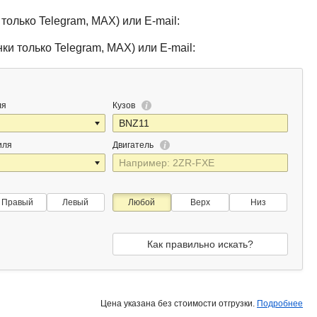
только Telegram, MAX) или E-mail:
ки только Telegram, MAX) или E-mail:
ля
Кузов
иля
Двигатель
Правый
Левый
Любой
Верх
Низ
Как правильно искать?
Цена указана без стоимости отгрузки.
Подробнее