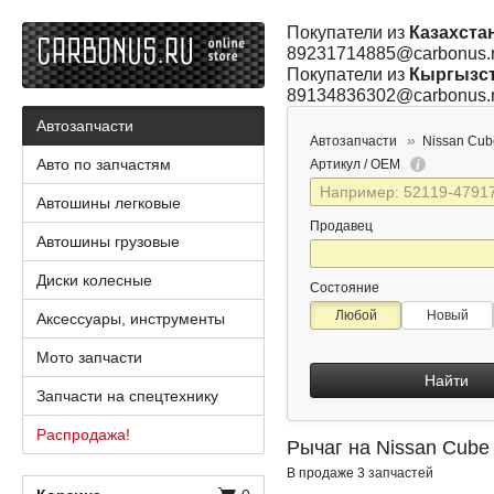
Покупатели из
Казахста
89231714885@carbonus.
Покупатели из
Кыргызс
89134836302@carbonus.
Автозапчасти
Автозапчасти
Nissan Cub
Авто по запчастям
Артикул / OEM
Автошины легковые
Продавец
Автошины грузовые
Диски колесные
Состояние
Любой
Новый
Аксессуары, инструменты
Мото запчасти
Найти
Запчасти на спецтехнику
Распродажа!
Рычаг на Nissan Cube
В продаже 3 запчастей