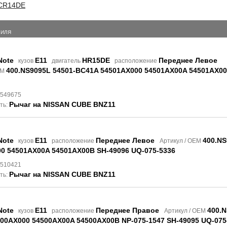
CR14DE
БИЛЯ
Note
E11
HR15DE
Переднее Левое
кузов
двигатель
расположение
400.NS9095L 54501-BC41A 54501AX000 54501AX00A 54501AX00
EM
9549675
Рычаг на NISSAN CUBE BNZ11
ть:
Note
E11
Переднее Левое
400.NS
кузов
расположение
Артикул / OEM
0 54501AX00A 54501AX00B SH-49096 UQ-075-5336
8510421
Рычаг на NISSAN CUBE BNZ11
ть:
Note
E11
Переднее Правое
400.N
кузов
расположение
Артикул / OEM
00AX000 54500AX00A 54500AX00B NP-075-1547 SH-49095 UQ-075