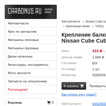
Автозапчасти
Nissan Cube cu
Автозапчасти
Крепление балки
YGZ11
Авто по запчастям
Крепление балк
Nissan Cube Cu
Автошины легковые
Автошины грузовые
410
Цена
– 
Р
Диски колесные
1,500
Цена до скидки
Р
Б/У
Состояние
Аксессуары, инструменты
1 шт.
На складе
Мото запчасти
3262034
Штрих-код
Запчасти на спецтехнику
В корзину
Проверить
Распродажа!
Как купить этот товар?
Корзина
0
54525E
OEM запчасти