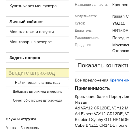
Креплен
Название запчасти
Купить через менеджера
Nissan C
Модель авто
Личный кабинет
YGZ11
Кузов
HR15DE
Двигатель
Мои платежи и покупки
Передне
Расположение
Мои товары в резерве
Московск
Продавец
Отправка
Задать вопрос
Показать контакт
Штрих-
код
Все предложения
Крепление
Найти товар по штрих-коду
Применимость
Добавить штрих-код в корзину
Крепление балки Перед Лев
Отчет об отгрузке штрих-кода
Nissan
Ad VAY12 CR12DE, VJY12 
Ad Expert VAY12 CR12DE, 
Службы отгрузки
Bluebird Sylphy G11 HR15D
Cube BNZ11 CR14DE после 
Москва - Бандероль