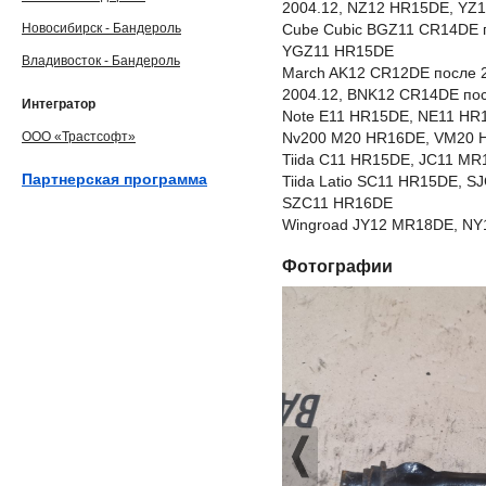
2004.12, NZ12 HR15DE, YZ
Новосибирск - Бандероль
Cube Cubic BGZ11 CR14DE 
YGZ11 HR15DE
Владивосток - Бандероль
March AK12 CR12DE после 
2004.12, BNK12 CR14DE по
Интегратор
Note E11 HR15DE, NE11 HR
ООО «Трастсофт»
Nv200 M20 HR16DE, VM20 
Tiida C11 HR15DE, JC11 M
Партнерская программа
Tiida Latio SC11 HR15DE, 
SZC11 HR16DE
Wingroad JY12 MR18DE, NY
Фотографии