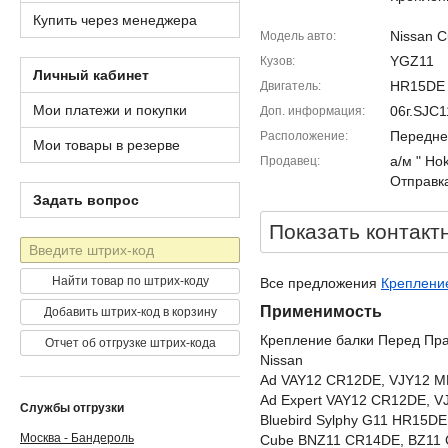
Купить через менеджера
Nissan C
Модель авто
YGZ11
Кузов
Личный кабинет
HR15DE
Двигатель
Мои платежи и покупки
06г.SJC
Доп. информация
Передне
Расположение
Мои товары в резерве
а/м " Ho
Продавец
Отправка
Задать вопрос
Показать контакт
Штрих-
код
Найти товар по штрих-коду
Все предложения
Крепление
Применимость
Добавить штрих-код в корзину
Крепление балки Перед Пр
Отчет об отгрузке штрих-кода
Nissan
Ad VAY12 CR12DE, VJY12 
Ad Expert VAY12 CR12DE, 
Службы отгрузки
Bluebird Sylphy G11 HR15
Москва - Бандероль
Cube BNZ11 CR14DE, BZ11