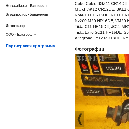
Cube Cubic BGZ11 CR14DE
Новосибирск - Бандероль
March AK12 CR12DE, BK12
Владивосток - Бандероль
Note E11 HR15DE, NE11 HR
Nv200 M20 HR16DE, VM20 
Интегратор
Tiida C11 HR15DE, JC11 M
Tiida Latio SC11 HR15DE,
ООО «Трастсофт»
Wingroad JY12 MR18DE, NY
Партнерская программа
Фотографии