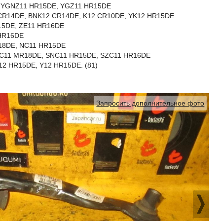
, YGNZ11 HR15DE, YGZ11 HR15DE
 CR14DE, BNK12 CR14DE, K12 CR10DE, YK12 HR15DE
15DE, ZE11 HR16DE
HR16DE
R18DE, NC11 HR15DE
 SJC11 MR18DE, SNC11 HR15DE, SZC11 HR16DE
12 HR15DE, Y12 HR15DE. (81)
Запросить дополнительное фото