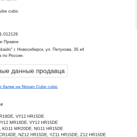
ube cubic
11-012126
е Правое
kkaido" г. Новосибирск, ул. Петухова, 35 к4
 по России.
ные данные продавцa
 балки на Nissan Cube cubic
ав
MR18DE, VY12 HR15DE
VJY12 MR18DE, VY12 HR15DE
DE, KG11 MR20DE, NG11 HR15DE
 CR14DE, NZ12 HR15DE, YZ11 HR15DE, Z12 HR15DE