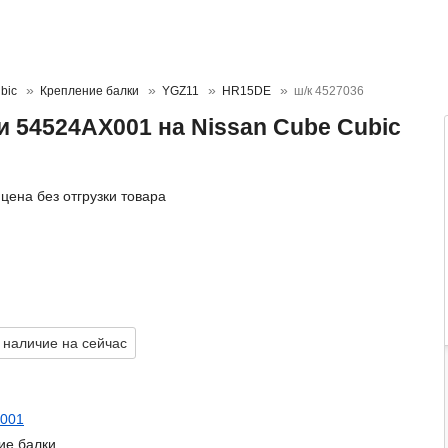
bic
Крепление балки
YGZ11
HR15DE
ш/к 4527036
 54524AX001 на Nissan Cube Cubic
цена без отгрузки товара
 наличие на сейчас
001
ие балки