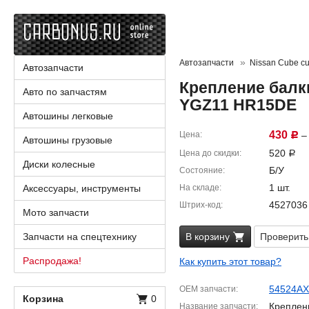
Автозапчасти
Nissan Cube cu
Автозапчасти
Крепление балки
Авто по запчастям
YGZ11 HR15DE
Автошины легковые
430
Цена
– 
Р
Автошины грузовые
520
Цена до скидки
Р
Диски колесные
Б/У
Состояние
1 шт.
Аксессуары, инструменты
На складе
4527036
Штрих-код
Мото запчасти
Запчасти на спецтехнику
В корзину
Проверить
Распродажа!
Как купить этот товар?
54524AX
OEM запчасти
Корзина
0
Креплен
Название запчасти