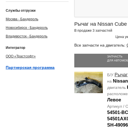
Службы отгрузки
Москва - Бандероль
Рычаг на Nissan Cube
Новосибирск - Бандероль
В продаже 3 запчастей
Владивосток - Бандероль
Цена ук
Все запчасти на двигатель:
Интегратор
ООО «Трастсофт»
ЗАПЧАСТЬ
ДЛЯ АВТОМО
Партнерская программа
Рычаг
Б/У
Nissan
на
двигатель
располож
Левое
Артикул /
54501-B
54501AX
SH-49096