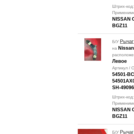
Штрих-код
Применим
NISSAN 
BGZ11
Рычаг
Б/У
Nissan
на
располож
Левое
Артикул /
54501-B
54501AX
SH-49096
Штрих-код
Применим
NISSAN 
BGZ11
Рычаг
Б/У