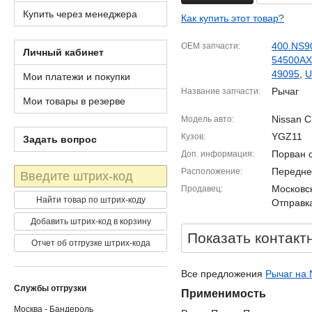
Купить через менеджера
Как купить этот товар?
400.NS9
OEM запчасти
Личный кабинет
54500A
49095
,
U
Мои платежи и покупки
Рычаг
Название запчасти
Мои товары в резерве
Nissan C
Модель авто
YGZ11
Кузов
Задать вопрос
Порван 
Доп. информация
Штрих-
Передне
Расположение
код
Московск
Продавец
Найти товар по штрих-коду
Отправка
Добавить штрих-код в корзину
Показать контакт
Отчет об отгрузке штрих-кода
Все предложения
Рычаг на 
Службы отгрузки
Применимость
Москва - Бандероль