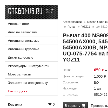
Автозапчасти
Nissan Cube cu
Автозапчасти
Рычаг
YGZ11
ш/к 8510
Авто по запчастям
Рычаг 400.NS90
54500AX000, 54
Автошины легковые
54500AX00B, NP-
Автошины грузовые
UQ-075-7754 на 
Диски колесные
YGZ11
Аксессуары, инструменты
650
Цена
– 
Р
Мото запчасти
1,000
Цена до скидки
Р
Б/У
Запчасти на спецтехнику
Состояние
1 шт.
На складе
Распродажа!
8510422
Штрих-код
Корзина
0
В корзину
Проверить