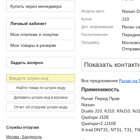
Купить через менеджера
Nissan D
Модель авто
J10
Кузов
Личный кабинет
Репан са
Доп. информация
Мои платежи и покупки
Передне
Расположение
Московск
Продавец
Мои товары в резерве
Отправка
Задать вопрос
Показать контакт
Штрих-
Все предложения
Рычаг на 
код
Найти товар по штрих-коду
Применимость
Добавить штрих-код в корзину
Рычаг Перед Прав
Nissan
Отчет об отгрузке штрих-кода
Dualis J10, KJ10, KNJ10, NJ
Qashqai J10E
Qashqai+2 JJ10E
Службы отгрузки
X-trail DNT31, NT31, T31, T
Москва - Бандероль