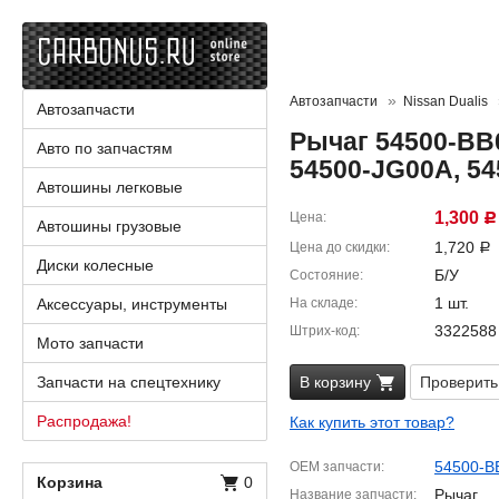
Автозапчасти
Nissan Dualis
Автозапчасти
Рычаг 54500-BB0
Авто по запчастям
54500-JG00A, 54
Автошины легковые
1,300
Цена
Р
Автошины грузовые
1,720
Цена до скидки
Р
Диски колесные
Б/У
Состояние
1 шт.
Аксессуары, инструменты
На складе
3322588
Штрих-код
Мото запчасти
Запчасти на спецтехнику
В корзину
Проверить
Распродажа!
Как купить этот товар?
54500-B
OEM запчасти
Корзина
0
Рычаг
Название запчасти