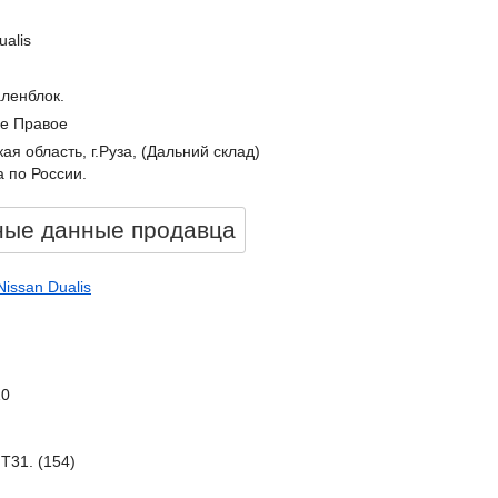
ualis
ленблок.
е Правое
ая область, г.Руза, (Дальний склад)
 по России.
ные данные продавцa
Nissan Dualis
10
NT31. (154)