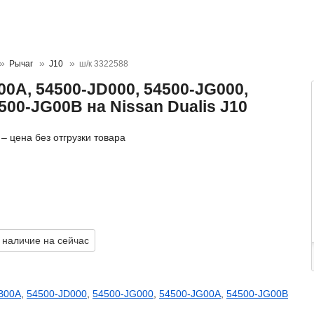
Рычаг
J10
ш/к 3322588
0A, 54500-JD000, 54500-JG000,
500-JG00B на Nissan Dualis J10
– цена без отгрузки товара
 наличие на сейчас
B00A
,
54500-JD000
,
54500-JG000
,
54500-JG00A
,
54500-JG00B