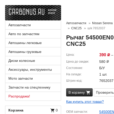
Автозапчасти
Nissan Serena
Автозапчасти
CNC25
ш/к 7652037
Авто по запчастям
Рычаг 54500EN00
CNC25
Автошины легковые
Автошины грузовые
390
Цена
– 
Р
Диски колесные
580
Цена до скидки
Р
Б/У
Состояние
Аксессуары, инструменты
1 шт.
На складе
Мото запчасти
7652037
Штрих-код
Запчасти на спецтехнику
В корзину
Проверить
Распродажа!
Как купить этот товар?
Корзина
0
54500E
OEM запчасти