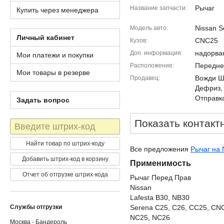
Рычаг
Название запчасти
Купить через менеджера
Nissan S
Модель авто
Личный кабинет
CNC25
Кузов
надорва
Доп. информация
Мои платежи и покупки
Передне
Расположение
Мои товары в резерве
Вожди Шм
Продавец
Дефриз,
Отправка
Задать вопрос
Показать контакт
Штрих-
код
Найти товар по штрих-коду
Все предложения
Рычаг на 
Добавить штрих-код в корзину
Применимость
Отчет об отгрузке штрих-кода
Рычаг Перед Прав
Nissan
Lafesta B30, NB30
Службы отгрузки
Serena C25, C26, CC25, CN
NC25, NC26
Москва - Бандероль