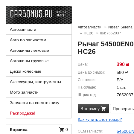
Автозапчасти
Nissan Serena
Автозапчасти
HC26
ш/к 7652037
Авто по запчастям
Рычаг 54500EN00
HC26
Автошины легковые
Автошины грузовые
390
Цена
– 
Р
Диски колесные
580
Цена до скидки
Р
Б/У
Состояние
Аксессуары, инструменты
1 шт.
На складе
Мото запчасти
7652037
Штрих-код
Запчасти на спецтехнику
В корзину
Проверить
Распродажа!
Как купить этот товар?
Корзина
0
54500E
OEM запчасти