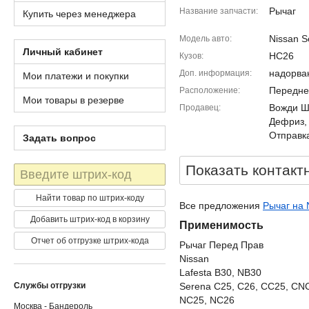
Рычаг
Название запчасти
Купить через менеджера
Nissan S
Модель авто
Личный кабинет
HC26
Кузов
надорва
Доп. информация
Мои платежи и покупки
Передне
Расположение
Мои товары в резерве
Вожди Шм
Продавец
Дефриз,
Отправка
Задать вопрос
Показать контакт
Штрих-
код
Найти товар по штрих-коду
Все предложения
Рычаг на 
Добавить штрих-код в корзину
Применимость
Отчет об отгрузке штрих-кода
Рычаг Перед Прав
Nissan
Lafesta B30, NB30
Службы отгрузки
Serena C25, C26, CC25, CN
NC25, NC26
Москва - Бандероль