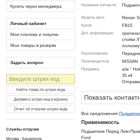
Подшип
Название запчасти
Купить через менеджера
Nissan S
Модель авто
Личный кабинет
FB15
Кузов
оригина
Доп. информация
Мои платежи и покупки
стойки 
Мои товары в резерве
полному
Передне
Расположение
NISSAN
Производитель
Задать вопрос
а/м " Ho
Продавец
35 к4
Штрих-
Отправка
код
Найти товар по штрих-коду
Показать контакт
Добавить штрих-код в корзину
Отчет об отгрузке штрих-кода
Все предложения
Подшипник
Применимость
Службы отгрузки
Подшипник Перед Лев=Прав 
Ford
Москва - Бандероль