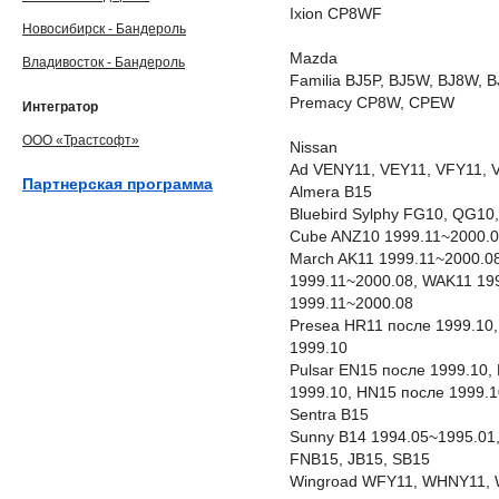
Ixion CP8WF
Новосибирск - Бандероль
Mazda
Владивосток - Бандероль
Familia BJ5P, BJ5W, BJ8W, 
Premacy CP8W, CPEW
Интегратор
ООО «Трастсофт»
Nissan
Ad VENY11, VEY11, VFY11, 
Партнерская программа
Almera B15
Bluebird Sylphy FG10, QG1
Cube ANZ10 1999.11~2000.0
March AK11 1999.11~2000.08
1999.11~2000.08, WAK11 19
1999.11~2000.08
Presea HR11 после 1999.10,
1999.10
Pulsar EN15 после 1999.10,
1999.10, HN15 после 1999.1
Sentra B15
Sunny B14 1994.05~1995.01,
FNB15, JB15, SB15
Wingroad WFY11, WHNY11,