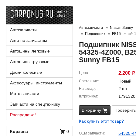
Автозапчасти
Nissan Sunny
Автозапчасти
Подшипник
FB15
ш/к 
Авто по запчастям
Подшипник NISS
54325-4Z000, B2
Автошины легковые
Sunny FB15
Автошины грузовые
Диски колесные
2,200
Цена
Р
Новый
Состояние
Аксессуары, инструменты
2 шт.
На складе
Мото запчасти
1791320
Штрих-код
Запчасти на спецтехнику
В корзину
Проверить
Распродажа!
Как купить этот товар?
Корзина
0
54325-4
OEM запчасти