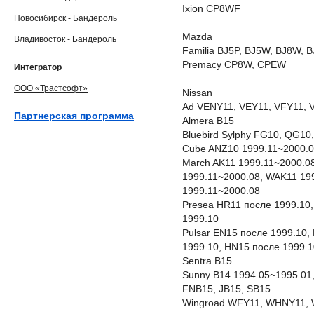
Ixion CP8WF
Новосибирск - Бандероль
Mazda
Владивосток - Бандероль
Familia BJ5P, BJ5W, BJ8W, 
Premacy CP8W, CPEW
Интегратор
ООО «Трастсофт»
Nissan
Ad VENY11, VEY11, VFY11, 
Партнерская программа
Almera B15
Bluebird Sylphy FG10, QG1
Cube ANZ10 1999.11~2000.0
March AK11 1999.11~2000.08
1999.11~2000.08, WAK11 19
1999.11~2000.08
Presea HR11 после 1999.10,
1999.10
Pulsar EN15 после 1999.10,
1999.10, HN15 после 1999.1
Sentra B15
Sunny B14 1994.05~1995.01,
FNB15, JB15, SB15
Wingroad WFY11, WHNY11,