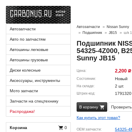
Автозапчасти
Nissan Sunny
Автозапчасти
Подшипник
JB15
ш/к 
Авто по запчастям
Подшипник NISS
54325-4Z000, B2
Автошины легковые
Sunny JB15
Автошины грузовые
Диски колесные
2,200
Цена
Р
Новый
Состояние
Аксессуары, инструменты
2 шт.
На складе
Мото запчасти
1791320
Штрих-код
Запчасти на спецтехнику
В корзину
Проверить
Распродажа!
Как купить этот товар?
Корзина
0
54325-4
OEM запчасти