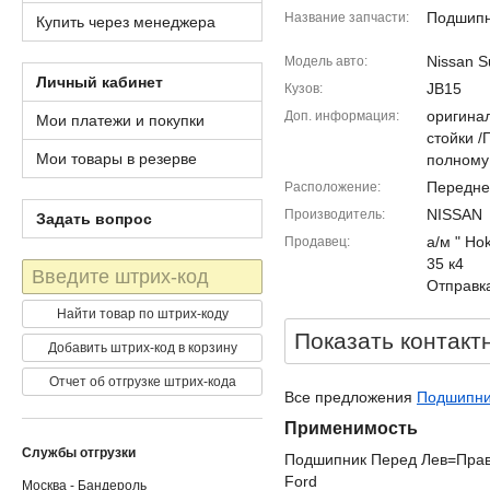
Подшип
Название запчасти
Купить через менеджера
Nissan S
Модель авто
Личный кабинет
JB15
Кузов
оригина
Доп. информация
Мои платежи и покупки
стойки 
Мои товары в резерве
полному
Передне
Расположение
NISSAN
Производитель
Задать вопрос
а/м " Ho
Продавец
35 к4
Штрих-
Отправка
код
Найти товар по штрих-коду
Показать контакт
Добавить штрих-код в корзину
Отчет об отгрузке штрих-кода
Все предложения
Подшипник
Применимость
Службы отгрузки
Подшипник Перед Лев=Прав 
Ford
Москва - Бандероль