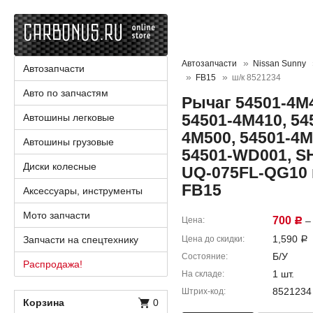
Автозапчасти
Nissan Sunny
Автозапчасти
FB15
ш/к 8521234
Авто по запчастям
Рычаг 54501-4M4
54501-4M410, 54
Автошины легковые
4M500, 54501-4M
Автошины грузовые
54501-WD001, SH
Диски колесные
UQ-075FL-QG10 
FB15
Аксессуары, инструменты
Мото запчасти
700
Цена
– 
Р
1,590
Запчасти на спецтехнику
Цена до скидки
Р
Б/У
Состояние
Распродажа!
1 шт.
На складе
8521234
Штрих-код
Корзина
0