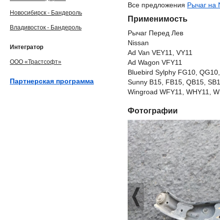
Все предложения
Рычаг на 
Новосибирск - Бандероль
Применимость
Владивосток - Бандероль
Рычаг Перед Лев
Nissan
Интегратор
Ad Van VEY11, VY11
ООО «Трастсофт»
Ad Wagon VFY11
Bluebird Sylphy FG10, QG10
Партнерская программа
Sunny B15, FB15, QB15, SB
Wingroad WFY11, WHY11, WR
Фотографии