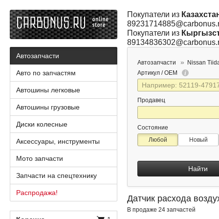
Покупатели из
Казахста
89231714885@carbonus.
Покупатели из
Кыргызс
89134836302@carbonus.
Автозапчасти
Автозапчасти
Nissan Tiid
Авто по запчастям
Артикул / OEM
Автошины легковые
Продавец
Автошины грузовые
Диски колесные
Состояние
Любой
Новый
Аксессуары, инструменты
Мото запчасти
Найти
Запчасти на спецтехнику
Распродажа!
Датчик расхода воздух
В продаже 24 запчастей