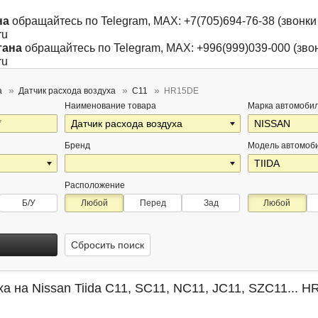
на
обращайтесь по Telegram, MAX: +7(705)694-76-38 (звонки 
ru
тана
обращайтесь по Telegram, MAX: +996(999)039-000 (звон
ru
a
Датчик расхода воздуха
C11
HR15DE
Наименование товара
Марка автомоби
Бренд
Модель автомоб
Расположение
Б/У
Любой
Перед
Зад
Любой
Сбросить поиск
а на Nissan Tiida C11, SC11, NC11, JC11, SZC11... 