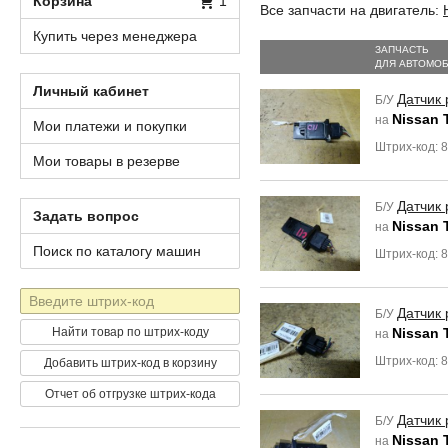
Корзина
1
Все запчасти на двигатель:
Купить через менеджера
ЗАПЧАСТЬ
ДЛЯ АВТОМО
Личный кабинет
Датчик 
Б/У
Nissan 
на
Мои платежи и покупки
Штрих-код: 
Мои товары в резерве
Датчик 
Б/У
Задать вопрос
Nissan 
на
Поиск по каталогу машин
Штрих-код: 
Штрих-
Датчик 
Б/У
код
Найти товар по штрих-коду
Nissan 
на
Штрих-код: 
Добавить штрих-код в корзину
Отчет об отгрузке штрих-кода
Датчик 
Б/У
Nissan 
на