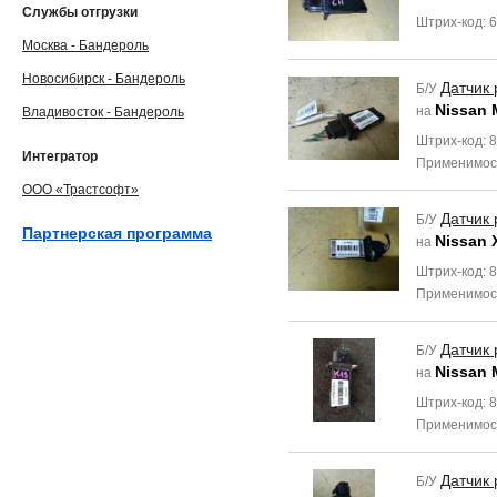
Службы отгрузки
Штрих-код: 
Москва - Бандероль
Новосибирск - Бандероль
Датчик 
Б/У
Nissan 
на
Владивосток - Бандероль
Штрих-код: 
Интегратор
Применимос
ООО «Трастсофт»
Датчик 
Б/У
Партнерская программа
Nissan X
на
Штрих-код: 
Применимос
Датчик 
Б/У
Nissan 
на
Штрих-код: 
Применимос
Датчик 
Б/У