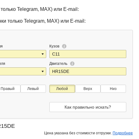
только Telegram, MAX) или E-mail:
ки только Telegram, MAX) или E-mail:
ля
Кузов
иля
Двигатель
Правый
Левый
Любой
Верх
Низ
Как правильно искать?
HR15DE
Цена указана без стоимости отгрузки.
Подробнее