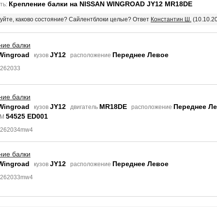
Крепление балки на NISSAN WINGROAD JY12 MR18DE
ть:
твуйте, каково состояние? Сайлентблоки целые? Ответ
Константин Ш.
(10.10.2
ние балки
Wingroad
JY12
Переднее Левое
кузов
расположение
3262033
ние балки
Wingroad
JY12
MR18DE
Переднее Л
кузов
двигатель
расположение
54525 ED001
EM
 3262034mw4
ние балки
Wingroad
JY12
Переднее Левое
кузов
расположение
 3262033mw4