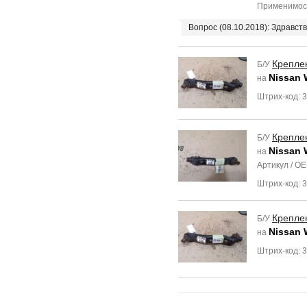
Применимос
Вопрос (08.10.2018): Здравс
Крепле
Б/У
Nissan 
на
Штрих-код: 
Крепле
Б/У
Nissan 
на
Артикул / O
Штрих-код:
Крепле
Б/У
Nissan 
на
Штрих-код: