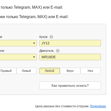
только Telegram, MAX) или E-mail:
ки только Telegram, MAX) или E-mail:
ля
Кузов
иля
Двигатель
Правый
Левый
Любой
Верх
Низ
Как правильно искать?
Цена указана без стоимости отгрузки.
Подробнее