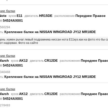
ние балки
Note
E11
HR15DE
Переднее Правое
кузов
двигатель
расположение
54524AX001
EM
7560294
Крепление балки на NISSAN WINGROAD JY12 MR18DE
ть:
день .нужен рычаг левый подрамника ниссан нота Е11куз.как на фото.что бы 
тот надорван. Фото на сайте
ние балки
March
AK12
CR12DE
Переднее Прав
кузов
двигатель
расположение
54524AX001
EM
9340468
Крепление балки на NISSAN WINGROAD JY12 MR18DE
ть:
ние балки
March
AK12
CR12DE
Переднее Прав
кузов
двигатель
расположение
54524AX001
EM
9278493