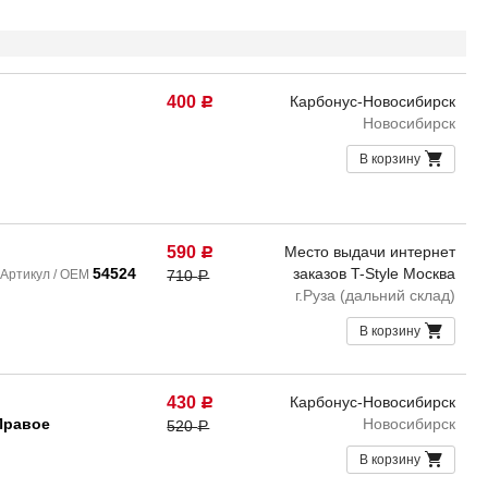
400
Карбонус-Новосибирск
Р
Новосибирск
В корзину
590
Место выдачи интернет
Р
54524
заказов T-Style Москва
Артикул / OEM
710
Р
г.Руза (дальний склад)
В корзину
430
Карбонус-Новосибирск
Р
Правое
Новосибирск
520
Р
В корзину