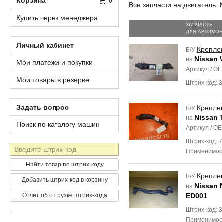
Корзина
0
Все запчасти на двигатель:
Купить через менеджера
ЗАПЧАСТЬ
ДЛЯ АВТОМО
Личный кабинет
Крепле
Б/У
Nissan 
на
Мои платежи и покупки
Артикул / O
Мои товары в резерве
Штрих-код: 
Задать вопрос
Крепле
Б/У
Nissan T
на
Поиск по каталогу машин
Артикул / O
Штрих-код: 
Штрих-
Применимос
код
Найти товар по штрих-коду
Крепле
Б/У
Добавить штрих-код в корзину
Nissan 
на
Отчет об отгрузке штрих-кода
ED001
Штрих-код: 
Применимос