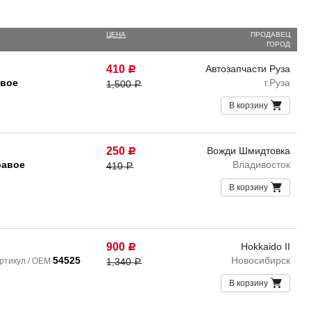
ЦЕНА
ПРОДАВЕЦ
ГОРОД
410
Автозапчасти Руза
Р
евое
г.Руза
1,500
Р
В корзину
250
Вожди Шмидтовка
Р
равое
Владивосток
410
Р
В корзину
900
Hokkaido II
Р
54525
Новосибирск
ртикул / OEM
1,340
Р
В корзину