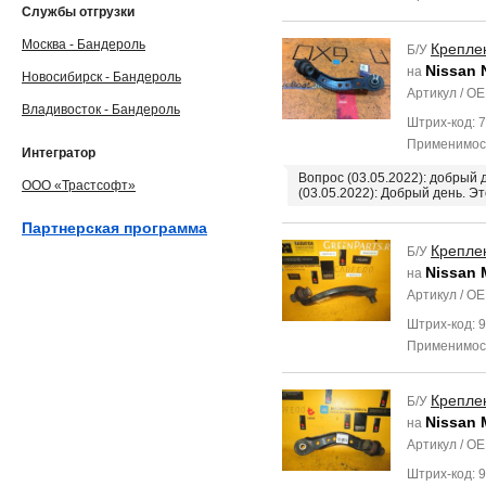
Службы отгрузки
Москва - Бандероль
Крепле
Б/У
Nissan 
на
Новосибирск - Бандероль
Артикул / O
Владивосток - Бандероль
Штрих-код: 
Применимос
Интегратор
Вопрос (03.05.2022): добрый 
ООО «Трастсофт»
(03.05.2022): Добрый день. Э
Партнерская программа
Крепле
Б/У
Nissan 
на
Артикул / O
Штрих-код: 
Применимос
Крепле
Б/У
Nissan 
на
Артикул / O
Штрих-код: 