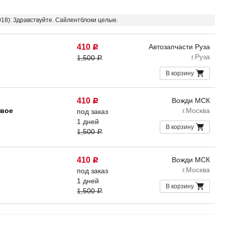
018): Здравствуйте. Сайлентблоки целые.
410
Автозапчасти Руза
Р
г.Руза
1,500
Р
В корзину
410
Вожди МСК
Р
евое
г.Москва
под заказ
1 дней
В корзину
1,500
Р
410
Вожди МСК
Р
г.Москва
под заказ
1 дней
В корзину
1,500
Р