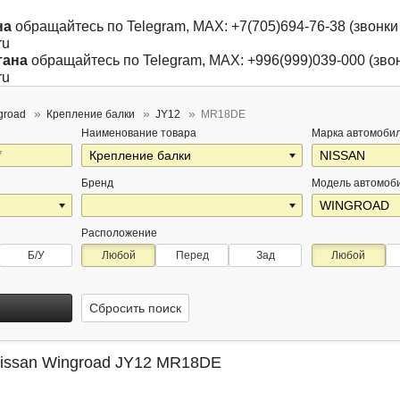
на
обращайтесь по Telegram, MAX: +7(705)694-76-38 (звонки 
ru
тана
обращайтесь по Telegram, MAX: +996(999)039-000 (звон
ru
groad
Крепление балки
JY12
MR18DE
Наименование товара
Марка автомоби
Бренд
Модель автомоб
Расположение
Б/У
Любой
Перед
Зад
Любой
Сбросить поиск
Nissan Wingroad JY12 MR18DE