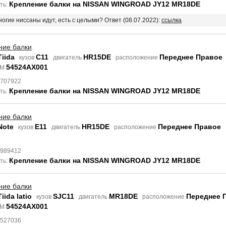
Крепление балки на NISSAN WINGROAD JY12 MR18DE
ть:
ногие ниссаны идут, есть с целыми? Ответ (08.07.2022):
ссылка
ние балки
Tiida
C11
HR15DE
Переднее Правое
кузов
двигатель
расположение
54524AX001
EM
7707922
Крепление балки на NISSAN WINGROAD JY12 MR18DE
ть:
ние балки
Note
E11
HR15DE
Переднее Правое
кузов
двигатель
расположение
4989412
Крепление балки на NISSAN WINGROAD JY12 MR18DE
ть:
ние балки
iida latio
SJC11
MR18DE
Переднее 
кузов
двигатель
расположение
54524AX001
EM
4527036