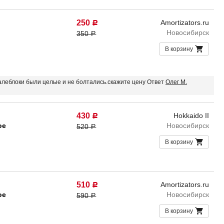
250
Amortizators.ru
Р
Новосибирск
350
Р
В корзину
салеблоки были целые и не болтались.скажите цену Ответ
Олег М.
430
Hokkaido II
Р
ое
Новосибирск
520
Р
В корзину
510
Amortizators.ru
Р
ое
Новосибирск
590
Р
В корзину