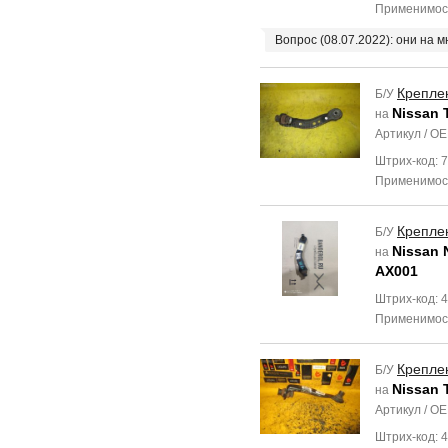
Применимос
Вопрос (08.07.2022): они на м
Крепле
Б/У
Nissan 
на
Артикул / O
Штрих-код: 
Применимос
Крепле
Б/У
Nissan 
на
AX001
Штрих-код: 
Применимос
Крепле
Б/У
Nissan T
на
Артикул / O
Штрих-код: 