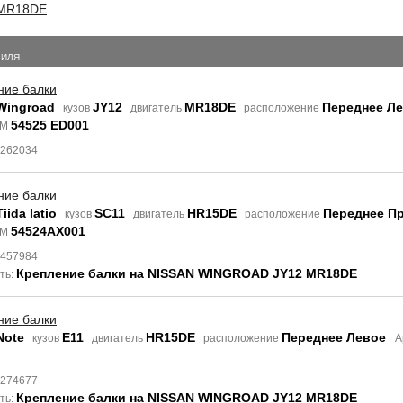
MR18DE
БИЛЯ
ние балки
Wingroad
JY12
MR18DE
Переднее Л
кузов
двигатель
расположение
54525 ED001
EM
3262034
ние балки
iida latio
SC11
HR15DE
Переднее П
кузов
двигатель
расположение
54524AX001
EM
7457984
Крепление балки на NISSAN WINGROAD JY12 MR18DE
ть:
ние балки
Note
E11
HR15DE
Переднее Левое
кузов
двигатель
расположение
А
3274677
Крепление балки на NISSAN WINGROAD JY12 MR18DE
ть: