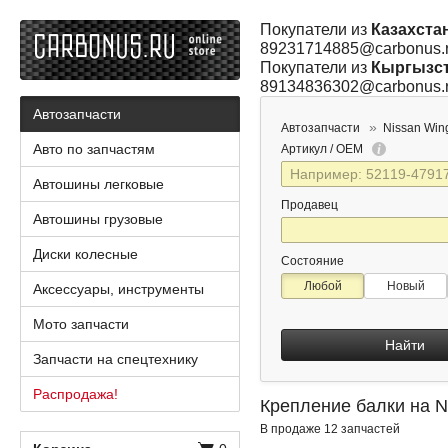
Покупатели из
Казахста
89231714885@carbonus.
Покупатели из
Кыргызс
89134836302@carbonus.
Автозапчасти
Автозапчасти
Nissan Win
Авто по запчастям
Артикул / OEM
Автошины легковые
Продавец
Автошины грузовые
Диски колесные
Состояние
Любой
Новый
Аксессуары, инструменты
Мото запчасти
Найти
Запчасти на спецтехнику
Распродажа!
Крепление балки на 
В продаже 12 запчастей