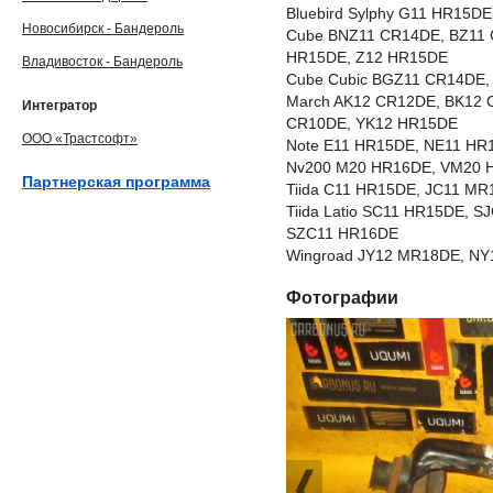
Bluebird Sylphy G11 HR15
Новосибирск - Бандероль
Cube BNZ11 CR14DE, BZ11 
HR15DE, Z12 HR15DE
Владивосток - Бандероль
Cube Cubic BGZ11 CR14DE
March AK12 CR12DE, BK12 
Интегратор
CR10DE, YK12 HR15DE
ООО «Трастсофт»
Note E11 HR15DE, NE11 HR
Nv200 M20 HR16DE, VM20 
Партнерская программа
Tiida C11 HR15DE, JC11 M
Tiida Latio SC11 HR15DE, 
SZC11 HR16DE
Wingroad JY12 MR18DE, NY
Фотографии