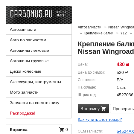
Автозапчасти
Nissan Wingro
Автозапчасти
Крепление балки
Y12
Авто по запчастям
Крепление балк
Nissan Wingroa
Автошины легковые
Автошины грузовые
430
Цена
– 
Р
Диски колесные
520
Цена до скидки
Р
Б/У
Состояние
Аксессуары, инструменты
1 шт.
На складе
Мото запчасти
4527036
Штрих-код
Запчасти на спецтехнику
В корзину
Проверить
Распродажа!
Как купить этот товар?
Корзина
0
54524AX
OEM запчасти