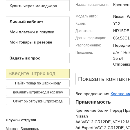
Креплен
Название запчасти
Купить через менеджера
Nissan W
Модель авто
Личный кабинет
Y12
Кузов
HR15DE
Двигатель
Мои платежи и покупки
06г.SJC
Доп. информация
Мои товары в резерве
Передне
Расположение
а/м " Ho
Продавец
Задать вопрос
35 к4
Отправка
Штрих-
код
Показать контакт
Найти товар по штрих-коду
Добавить штрих-код в корзину
Все предложения
Крепление
Отчет об отгрузке штрих-кода
Применимость
Крепление балки Перед Пр
Nissan
Службы отгрузки
Ad VAY12 CR12DE, VJY12 
Ad Expert VAY12 CR12DE, 
Москва - Бандероль