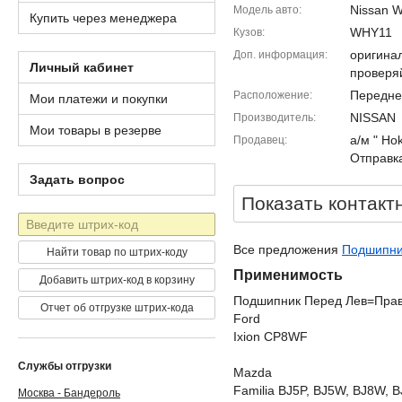
Nissan W
Модель авто
Купить через менеджера
WHY11
Кузов
оригина
Доп. информация
Личный кабинет
проверя
Передне
Расположение
Мои платежи и покупки
NISSAN
Производитель
Мои товары в резерве
а/м " Ho
Продавец
Отправка
Задать вопрос
Показать контакт
Штрих-
код
Все предложения
Подшипник
Найти товар по штрих-коду
Применимость
Добавить штрих-код в корзину
Подшипник Перед Лев=Прав 
Отчет об отгрузке штрих-кода
Ford
Ixion CP8WF
Службы отгрузки
Mazda
Familia BJ5P, BJ5W, BJ8W, 
Москва - Бандероль