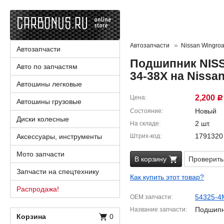
Автозапчасти
Nissan Wingro
Автозапчасти
Подшипник NISS
Авто по запчастям
34-38X на Nissa
Автошины легковые
2,200
Цена
Р
Автошины грузовые
Новый
Состояние
Диски колесные
2 шт.
На складе
1791320
Аксессуары, инструменты
Штрих-код
Мото запчасти
В корзину
Проверить
Запчасти на спецтехнику
Как купить этот товар?
Распродажа!
54325-4
OEM запчасти
Подшип
Название запчасти
Корзина
0