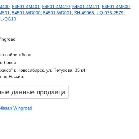
M400
,
54501-4M401
,
54501-4M410
,
54501-4M411
,
54501-4M500
,
M501
,
54501-WD000
,
54501-WD001
,
SH-49068
,
UQ-075-2579
,
FL-QG10
ingroad
ан сайлентблок
е Левое
kkaido" г. Новосибирск, ул. Петухова, 35 к4
 по России.
ные данные продавцa
Nissan Wingroad