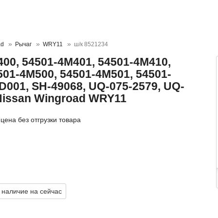
ad
Рычаг
WRY11
ш/к 8521234
00, 54501-4M401, 54501-4M410,
501-4M500, 54501-4M501, 54501-
001, SH-49068, UQ-075-2579, UQ-
Nissan Wingroad WRY11
цена без отгрузки товара
 наличие на сейчас