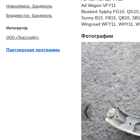
Ad Wagon VFY11
Новосибирск - Бандероль
Bluebird Sylphy FG10, QG10
Владивосток - Бандероль
Sunny B15, FB15, QB15, SB
Wingroad WFY11, WHY11, WR
Интегратор
Фотографии
ООО «Трастсофт»
Партнерская программа