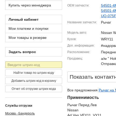
Купить через менеджера
54501-4
OEM запчасти
54501-4
UQ-075
Личный кабинет
Рычаг
Название запчасти
Мои платежи и покупки
Nissan W
Модель авто
Мои товары в резерве
WRY11
Кузов
#надорв
Доп. информация
Задать вопрос
Передне
Расположение
а/м " Ho
Продавец
Штрих-
Отправка
код
Найти товар по штрих-коду
Показать контакт
Добавить штрих-код в корзину
Отчет об отгрузке штрих-кода
Все предложения
Рычаг на 
Применимость
Рычаг Перед Лев
Службы отгрузки
Nissan
Москва - Бандероль
Ad Van VEY11, VY11