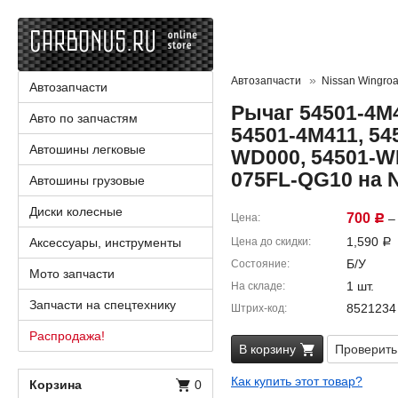
Автозапчасти
Nissan Wingro
Автозапчасти
Рычаг 54501-4M4
Авто по запчастям
54501-4M411, 54
Автошины легковые
WD000, 54501-WD
075FL-QG10 на 
Автошины грузовые
Диски колесные
700
Цена
– 
Р
1,590
Аксессуары, инструменты
Цена до скидки
Р
Б/У
Состояние
Мото запчасти
1 шт.
На складе
Запчасти на спецтехнику
8521234
Штрих-код
Распродажа!
В корзину
Проверить
Как купить этот товар?
Корзина
0