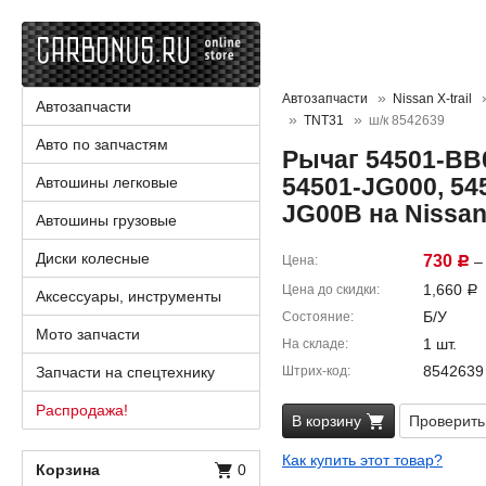
Автозапчасти
Nissan X-trail
Автозапчасти
TNT31
ш/к 8542639
Авто по запчастям
Рычаг 54501-BB0
54501-JG000, 54
Автошины легковые
JG00B на Nissan
Автошины грузовые
Диски колесные
730
Цена
– 
Р
1,660
Цена до скидки
Р
Аксессуары, инструменты
Б/У
Состояние
Мото запчасти
1 шт.
На складе
8542639
Запчасти на спецтехнику
Штрих-код
Распродажа!
В корзину
Проверить
Как купить этот товар?
Корзина
0