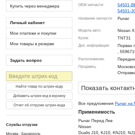
54501-B
OEM запчасти
Купить через менеджера
54501-J
Рычаг
Название запчасти
Личный кабинет
Nissan X-
Модель авто
Мои платежи и покупки
TNT31
Кузов
Мои товары в резерве
Порван 
Доп. информация
, 559671
Передне
Расположение
Задать вопрос
Московск
Продавец
Отправка
Штрих-
код
Найти товар по штрих-коду
Показать контакт
Добавить штрих-код в корзину
Все предложения
Рычаг на N
Отчет об отгрузке штрих-кода
Применимость
Рычаг Перед Лев
Службы отгрузки
Nissan
Dualis J10, KJ10, KNJ10, NJ
Москва - Бандероль