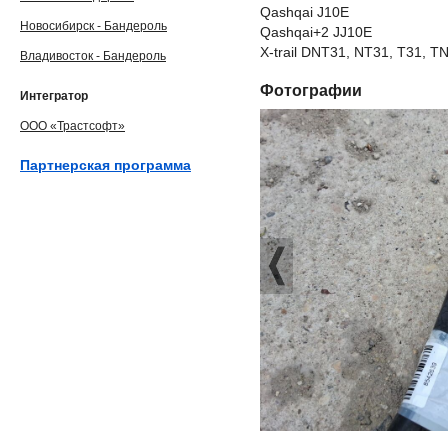
Qashqai J10E
Новосибирск - Бандероль
Qashqai+2 JJ10E
X-trail DNT31, NT31, T31, T
Владивосток - Бандероль
Фотографии
Интегратор
ООО «Трастсофт»
Партнерская программа