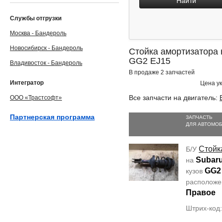
Найти
Службы отгрузки
Москва - Бандероль
Новосибирск - Бандероль
Стойка амортизатора 
GG2 EJ15
Владивосток - Бандероль
В продаже 2 запчастей
Интегратор
Цена ук
Все запчасти на двигатель:
ООО «Трастсофт»
Партнерская программа
ЗАПЧАСТЬ
ДЛЯ АВТОМО
Стойк
Б/У
Subaru
на
GG2
кузов
располож
Правое
Штрих-код