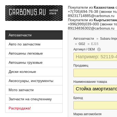
Покупатели из
Казахстана
о
+7(705)694-76-38 (звонки то
89231714885@carbonus.ru
Покупатели из
Кыргызстан
+996(999)039-000 (звонки то
89134836302@carbonus.ru
Автозапчасти
Автозапчасти
Subaru Imp
Авто по запчастям
GG2
EJ15
Артикул / OEM
Автошины легковые
Автошины грузовые
Продавец
Диски колесные
Аксессуары, инструменты
Наименование товара
Мото запчасти
Бренд
Запчасти на спецтехнику
Распродажа!
Марка автомобиля