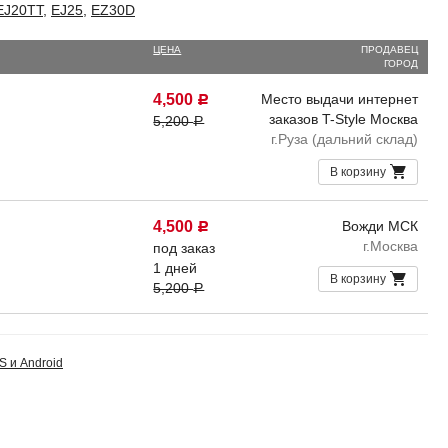
EJ20TT
,
EJ25
,
EZ30D
ЦЕНА
ПРОДАВЕЦ
ГОРОД
4,500
Место выдачи интернет
Р
заказов T-Style Москва
5,200
Р
г.Руза (дальний склад)
В корзину
4,500
Вожди МСК
Р
г.Москва
под заказ
1 дней
В корзину
5,200
Р
S и Android