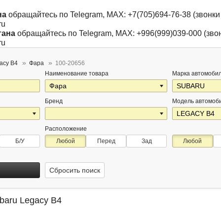
на
обращайтесь по Telegram, MAX: +7(705)694-76-38 (звонки 
ru
тана
обращайтесь по Telegram, MAX: +996(999)039-000 (звон
ru
acy B4
Фара
100-20656
Наименование товара
Марка автомоби
Бренд
Модель автомоб
Расположение
Б/У
Любой
Перед
Зад
Любой
Сбросить поиск
baru Legacy B4