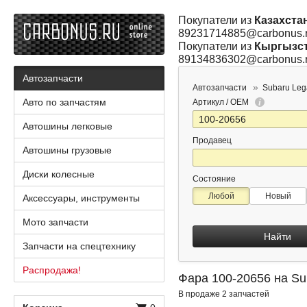
Покупатели из
Казахста
89231714885@carbonus.
Покупатели из
Кыргызс
89134836302@carbonus.
Автозапчасти
Автозапчасти
Subaru Leg
Авто по запчастям
Артикул / OEM
Автошины легковые
Продавец
Автошины грузовые
Диски колесные
Состояние
Любой
Новый
Аксессуары, инструменты
Мото запчасти
Найти
Запчасти на спецтехнику
Распродажа!
Фара 100-20656 на Su
В продаже 2 запчастей