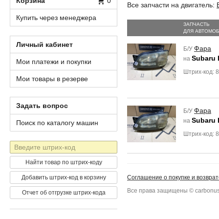
Корзина
0
Все запчасти на двигатель:
Купить через менеджера
ЗАПЧАСТЬ
ДЛЯ АВТОМО
Личный кабинет
Фара
Б/У
Subaru 
на
Мои платежи и покупки
Штрих-код: 
Мои товары в резерве
Задать вопрос
Фара
Б/У
Subaru 
на
Поиск по каталогу машин
Штрих-код:
Штрих-
код
Найти товар по штрих-коду
Добавить штрих-код в корзину
Соглашение о покупке и возврат
Все права защищены © carbonus
Отчет об отгрузке штрих-кода