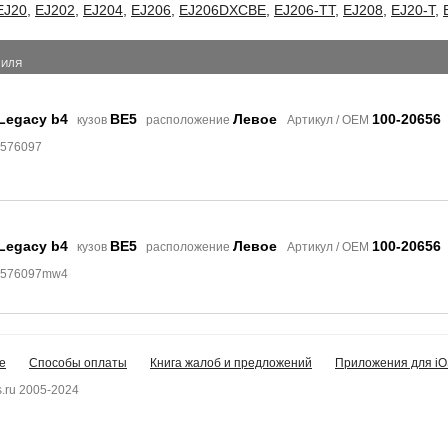
EJ20
,
EJ202
,
EJ204
,
EJ206
,
EJ206DXCBE
,
EJ206-TT
,
EJ208
,
EJ20-T
,
БИЛЯ
Legacy b4
BE5
Левое
100-20656
кузов
расположение
Артикул / OEM
8576097
Legacy b4
BE5
Левое
100-20656
кузов
расположение
Артикул / OEM
 8576097mw4
е
Способы оплаты
Книга жалоб и предложений
Приложения для iO
.ru 2005-2024