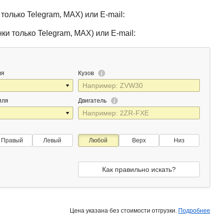
только Telegram, MAX) или E-mail:
ки только Telegram, MAX) или E-mail:
ля
Кузов
иля
Двигатель
Правый
Левый
Любой
Верх
Низ
Как правильно искать?
Цена указана без стоимости отгрузки.
Подробнее