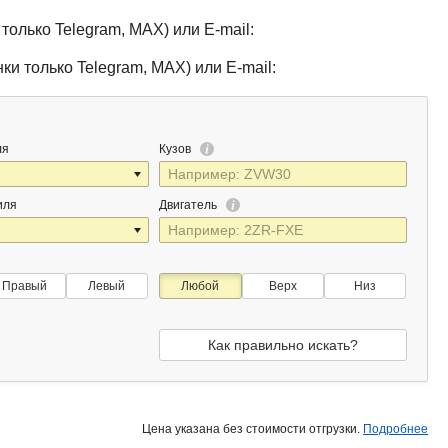
только Telegram, MAX) или E-mail:
ки только Telegram, MAX) или E-mail:
ля
Кузов
иля
Двигатель
Правый
Левый
Любой
Верх
Низ
Как правильно искать?
Цена указана без стоимости отгрузки.
Подробнее