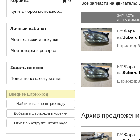
Корзина
0
Все запчасти на двигатель:
Купить через менеджера
ЗАПЧАСТЬ
ДЛЯ АВТОМО
Личный кабинет
Фара
Б/У
Subaru
на
Мои платежи и покупки
Штрих-код:
Мои товары в резерве
Фара
Б/У
Задать вопрос
Subaru
на
Поиск по каталогу машин
Штрих-код: 
Штрих-
код
Найти товар по штрих-коду
Добавить штрих-код в корзину
Архив предложени
Отчет об отгрузке штрих-кода
Фара
Б/У