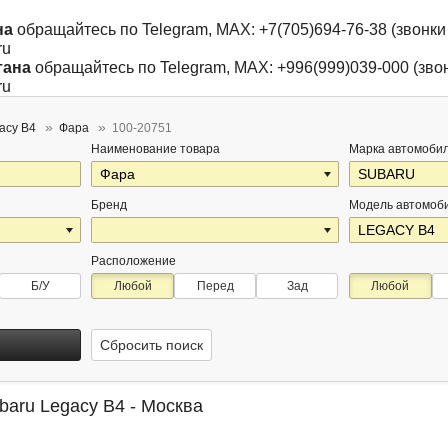
на
обращайтесь по Telegram, MAX: +7(705)694-76-38 (звонки 
ru
тана
обращайтесь по Telegram, MAX: +996(999)039-000 (звон
ru
acy B4
Фара
100-20751
Наименование товара
Марка автомоби
Бренд
Модель автомоб
Расположение
Б/У
Любой
Перед
Зад
Любой
Сбросить поиск
baru Legacy B4 - Москва