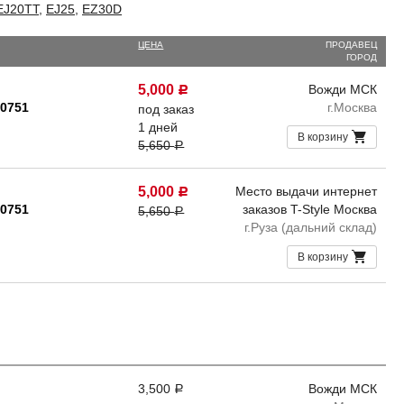
EJ20TT
,
EJ25
,
EZ30D
ЦЕНА
ПРОДАВЕЦ
ГОРОД
5,000
Вожди МСК
Р
20751
г.Москва
под заказ
1 дней
В корзину
5,650
Р
5,000
Место выдачи интернет
Р
20751
заказов T-Style Москва
5,650
Р
г.Руза (дальний склад)
В корзину
3,500
Вожди МСК
Р