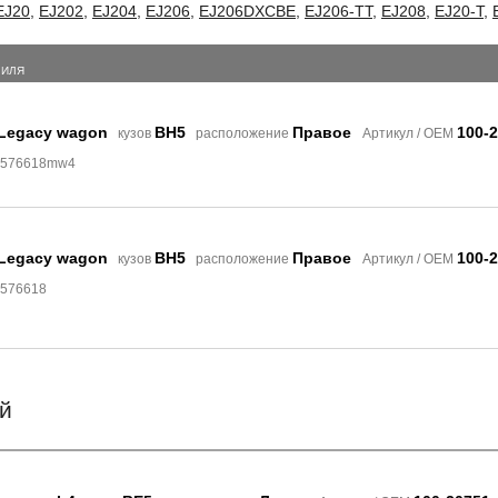
EJ20
,
EJ202
,
EJ204
,
EJ206
,
EJ206DXCBE
,
EJ206-TT
,
EJ208
,
EJ20-T
,
БИЛЯ
 Legacy wagon
BH5
Правое
100-
кузов
расположение
Артикул / OEM
 8576618mw4
 Legacy wagon
BH5
Правое
100-
кузов
расположение
Артикул / OEM
8576618
й