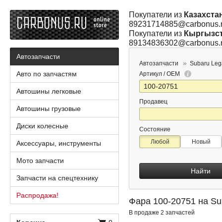
Покупатели из
Казахста
89231714885@carbonus.
Покупатели из
Кыргызс
89134836302@carbonus.
Автозапчасти
Автозапчасти
Subaru Leg
Авто по запчастям
Артикул / OEM
Автошины легковые
Продавец
Автошины грузовые
Диски колесные
Состояние
Любой
Новый
Аксессуары, инструменты
Мото запчасти
Найти
Запчасти на спецтехнику
Распродажа!
Фара 100-20751 на Su
В продаже 2 запчастей