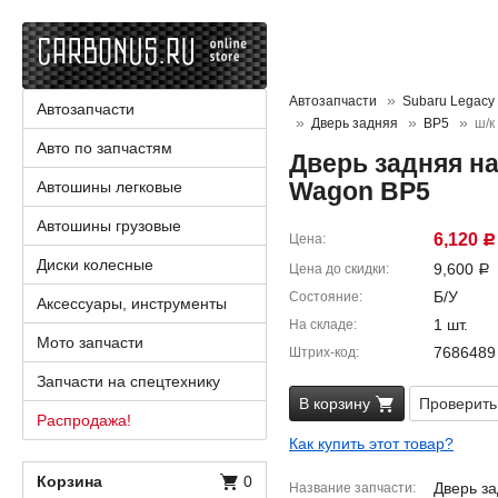
Автозапчасти
Subaru Legacy
Автозапчасти
Дверь задняя
BP5
ш/к
Авто по запчастям
Дверь задняя на
Wagon BP5
Автошины легковые
Автошины грузовые
6,120
Цена
Р
Диски колесные
9,600
Цена до скидки
Р
Б/У
Состояние
Аксессуары, инструменты
1 шт.
На складе
Мото запчасти
7686489
Штрих-код
Запчасти на спецтехнику
В корзину
Проверить
Распродажа!
Как купить этот товар?
Корзина
0
Дверь за
Название запчасти