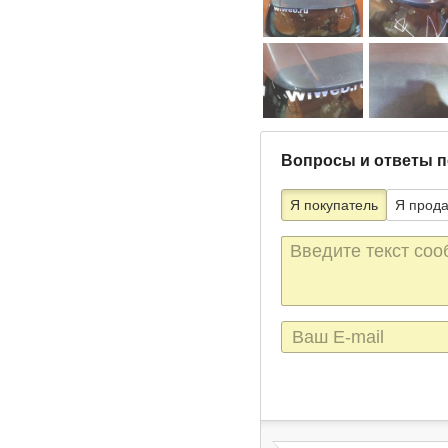
Вопросы и ответы п
Я покупатель
Я прод
Текст
сообщения
E-
mail