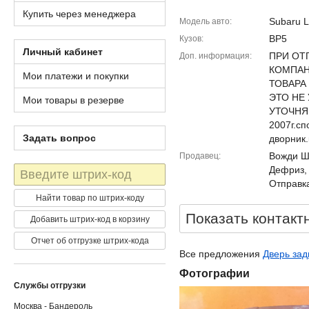
Купить через менеджера
Subaru 
Модель авто
BP5
Кузов
Личный кабинет
ПРИ ОТ
Доп. информация
КОМПАН
Мои платежи и покупки
ТОВАРА
ЭТО НЕ
Мои товары в резерве
УТОЧНЯЙ
2007г.сп
Задать вопрос
дворник.
Вожди Шм
Продавец
Штрих-
Дефриз,
код
Отправка
Найти товар по штрих-коду
Показать контакт
Добавить штрих-код в корзину
Отчет об отгрузке штрих-кода
Все предложения
Дверь зад
Фотографии
Службы отгрузки
Москва - Бандероль