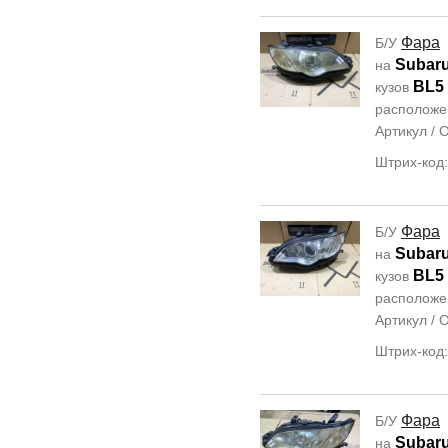
Фара
Б/У
Subar
на
BL5
кузов
располож
Артикул /
Штрих-код
Фара
Б/У
Subar
на
BL5
кузов
располож
Артикул /
Штрих-код
Фара
Б/У
Subar
на