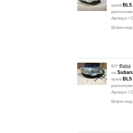
BL5
кузов
располож
Артикул /
Штрих-код
Фара
Б/У
Subar
на
BL5
кузов
располож
Артикул /
Штрих-код