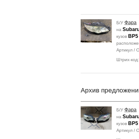
Фара
Б/У
Subar
на
BP5
кузов
располож
Артикул /
Штрих-код
Архив предложени
Фара
Б/У
Subar
на
BP5
кузов
Артикул /