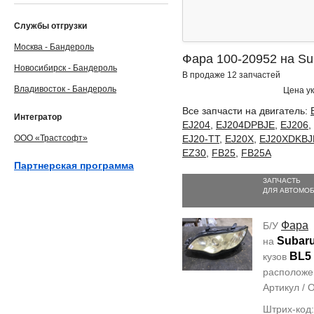
Службы отгрузки
Москва - Бандероль
Фара 100-20952 на Su
Новосибирск - Бандероль
В продаже 12 запчастей
Владивосток - Бандероль
Цена ук
Все запчасти на двигатель:
Интегратор
EJ204
,
EJ204DPBJE
,
EJ206
,
ООО «Трастсофт»
EJ20-TT
,
EJ20X
,
EJ20XDKBJ
EZ30
,
FB25
,
FB25A
Партнерская программа
ЗАПЧАСТЬ
ДЛЯ АВТОМО
Фара
Б/У
Subar
на
BL5
кузов
располож
Артикул /
Штрих-код