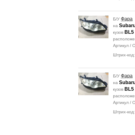
Фара
Б/У
Subar
на
BL5
кузов
располож
Артикул /
Штрих-код
Фара
Б/У
Subar
на
BL5
кузов
располож
Артикул /
Штрих-код