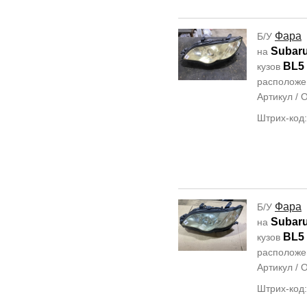
Фара
Б/У
Subar
на
BL5
кузов
располож
Артикул /
Штрих-код
Фара
Б/У
Subar
на
BL5
кузов
располож
Артикул /
Штрих-код