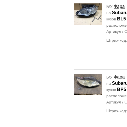
Фара
Б/У
Subar
на
BL5
кузов
располож
Артикул /
Штрих-код
Фара
Б/У
Subar
на
BP5
кузов
располож
Артикул /
Штрих-код