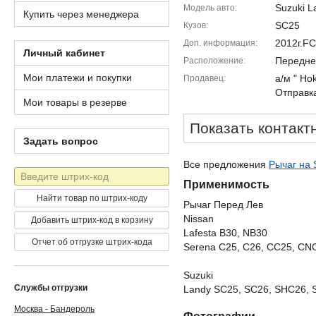
Suzuki L
Модель авто
Купить через менеджера
SC25
Кузов
2012г.F
Доп. информация
Личный кабинет
Передне
Расположение
Мои платежи и покупки
а/м " Ho
Продавец
Отправка
Мои товары в резерве
Показать контакт
Задать вопрос
Все предложения
Рычаг на 
Штрих-
Применимость
код
Найти товар по штрих-коду
Рычаг Перед Лев
Nissan
Добавить штрих-код в корзину
Lafesta B30, NB30
Отчет об отгрузке штрих-кода
Serena C25, C26, CC25, CN
Suzuki
Службы отгрузки
Landy SC25, SC26, SHC26, 
Москва - Бандероль