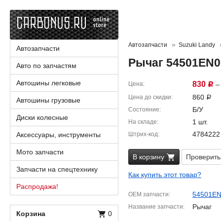
Автозапчасти
Suzuki Landy
Автозапчасти
Рычаг 54501EN0
Авто по запчастям
Автошины легковые
830
Цена
– 
Р
860
Цена до скидки
Р
Автошины грузовые
Б/У
Состояние
Диски колесные
1 шт.
На складе
4784222
Аксессуары, инструменты
Штрих-код
Мото запчасти
В корзину
Проверить
Запчасти на спецтехнику
Как купить этот товар?
Распродажа!
54501E
OEM запчасти
Рычаг
Название запчасти
Корзина
0