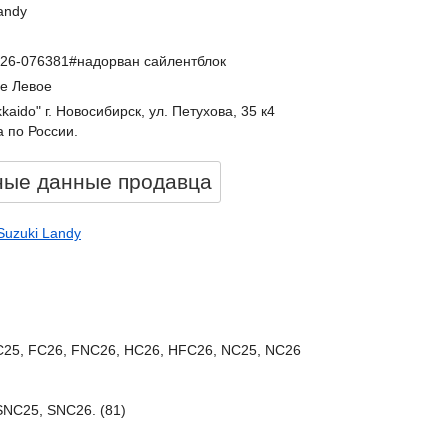
andy
C26-076381#надорван сайлентблок
е Левое
kkaido" г. Новосибирск, ул. Петухова, 35 к4
 по России.
ные данные продавцa
Suzuki Landy
C25, FC26, FNC26, HC26, HFC26, NC25, NC26
SNC25, SNC26. (81)