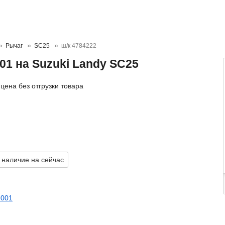
Рычаг
SC25
ш/к 4784222
01 на Suzuki Landy SC25
цена без отгрузки товара
 наличие на сейчас
N001