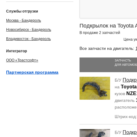
Службы отгрузки
Москва - Бандероль
Подкрылок на Toyota 
Новосибирск - Бандероль
В продаже 2 запчастей
Владивосток - Бандероль
Цена ук
Все запчасти на двигатель:
Интегратор
ООО «Трастсофт»
ЗАПЧАСТЬ
ДЛЯ АВТОМО
Партнерская программа
Подкр
Б/У
Toyota
на
NZE
кузов
двигатель
располож
Штрих-код
Подкр
Б/У