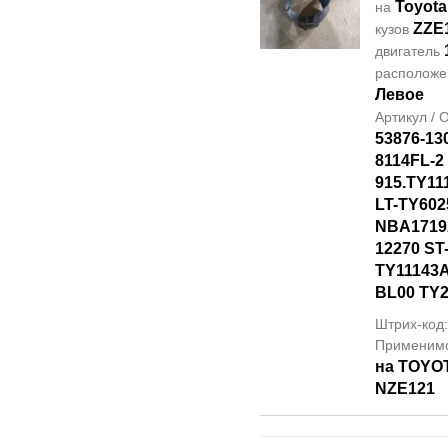
Toyota
на
ZZE
кузов
двигатель
располож
Левое
Артикул /
53876-13
8114FL-2
915.TY11
LT-TY602
NBA17192
12270 ST
TY11143A
BL00 TY2
Штрих-код
Применим
на TOYO
NZE121