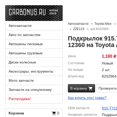
Автозапчасти
Toyota Allex
Автозапчасти
ZZE123
ш/к 8202964
Авто по запчастям
Подкрылок 915.T
12360 на Toyota 
Автошины легковые
Автошины грузовые
1,180
Цена
Р
Диски колесные
Новый
Состояние
2 шт.
На складе
Аксессуары, инструменты
8202964
Штрих-код
Мото запчасти
В корзину
Проверить
Запчасти на спецтехнику
Как купить этот товар?
Распродажа!
915.TY1
OEM запчасти
Корзина
0
Подкрыл
Название запчасти