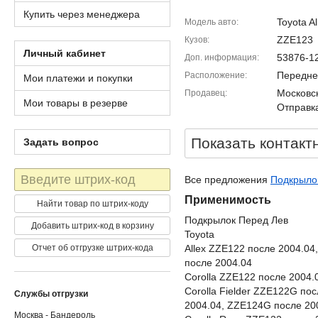
Купить через менеджера
Toyota Al
Модель авто
ZZE123
Кузов
Личный кабинет
53876-1
Доп. информация
Передне
Расположение
Мои платежи и покупки
Московск
Продавец
Мои товары в резерве
Отправка
Показать контакт
Задать вопрос
Штрих-
Все предложения
Подкрылок
код
Применимость
Найти товар по штрих-коду
Подкрылок Перед Лев
Добавить штрих-код в корзину
Toyota
Отчет об отгрузке штрих-кода
Allex ZZE122 после 2004.04
после 2004.04
Corolla ZZE122 после 2004.
Corolla Fielder ZZE122G по
Службы отгрузки
2004.04, ZZE124G после 20
Москва - Бандероль