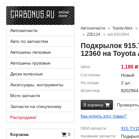
Автозапчасти
Toyota Allex
Автозапчасти
ZZE124
ш/к 8202964
Авто по запчастям
Подкрылок 915.T
12360 на Toyota 
Автошины легковые
Автошины грузовые
1,180
Цена
Р
Диски колесные
Новый
Состояние
2 шт.
На складе
Аксессуары, инструменты
8202964
Штрих-код
Мото запчасти
В корзину
Проверить
Запчасти на спецтехнику
Как купить этот товар?
Распродажа!
915.TY1
OEM запчасти
Корзина
0
Подкрыл
Название запчасти