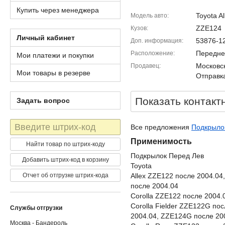
Купить через менеджера
Toyota Al
Модель авто
ZZE124
Кузов
Личный кабинет
53876-1
Доп. информация
Передне
Расположение
Мои платежи и покупки
Московск
Продавец
Мои товары в резерве
Отправка
Показать контакт
Задать вопрос
Штрих-
Все предложения
Подкрылок
код
Применимость
Найти товар по штрих-коду
Подкрылок Перед Лев
Добавить штрих-код в корзину
Toyota
Отчет об отгрузке штрих-кода
Allex ZZE122 после 2004.04
после 2004.04
Corolla ZZE122 после 2004.
Corolla Fielder ZZE122G по
Службы отгрузки
2004.04, ZZE124G после 20
Москва - Бандероль