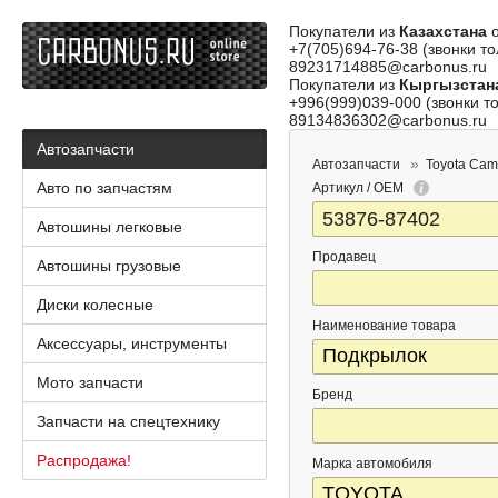
Покупатели из
Казахстана
о
+7(705)694-76-38 (звонки то
89231714885@carbonus.ru
Покупатели из
Кыргызстан
+996(999)039-000 (звонки то
89134836302@carbonus.ru
Автозапчасти
Автозапчасти
Toyota Cam
Авто по запчастям
Артикул / OEM
Автошины легковые
Продавец
Автошины грузовые
Диски колесные
Наименование товара
Аксессуары, инструменты
Мото запчасти
Бренд
Запчасти на спецтехнику
Распродажа!
Марка автомобиля