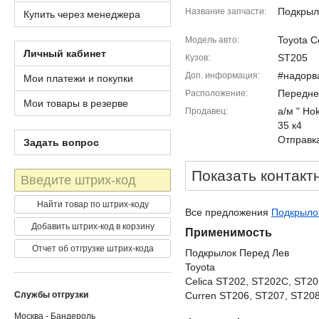
Подкрыл
Название запчасти
Купить через менеджера
Toyota C
Модель авто
Личный кабинет
ST205
Кузов
#надорв
Доп. информация
Мои платежи и покупки
Передне
Расположение
Мои товары в резерве
а/м " Ho
Продавец
35 к4
Отправка
Задать вопрос
Показать контакт
Штрих-
код
Найти товар по штрих-коду
Все предложения
Подкрылок
Добавить штрих-код в корзину
Применимость
Отчет об отгрузке штрих-кода
Подкрылок Перед Лев
Toyota
Celica ST202, ST202C, ST20
Службы отгрузки
Curren ST206, ST207, ST208
Москва - Бандероль