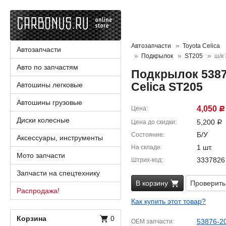
Автозапчасти
Toyota Celica
Автозапчасти
Подкрылок
ST205
ш/к
Авто по запчастям
Подкрылок 5387
Celica ST205
Автошины легковые
Автошины грузовые
4,050
Цена
Р
Диски колесные
5,200
Цена до скидки
Р
Б/У
Состояние
Аксессуары, инструменты
1 шт.
На складе
Мото запчасти
3337826
Штрих-код
Запчасти на спецтехнику
В корзину
Проверить
Распродажа!
Как купить этот товар?
Корзина
0
53876-2
OEM запчасти