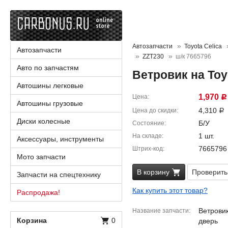
Автозапчасти
Toyota Celica
Автозапчасти
ZZT230
ш/к 7665796
Авто по запчастям
Ветровик на Toy
Автошины легковые
1,970
Цена
Р
Автошины грузовые
4,310
Цена до скидки
Р
Диски колесные
Б/У
Состояние
1 шт.
На складе
Аксессуары, инструменты
7665796
Штрих-код
Мото запчасти
В корзину
Проверить
Запчасти на спецтехнику
Как купить этот товар?
Распродажа!
Ветровик
Название запчасти
Корзина
0
дверь