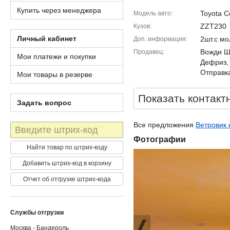
Купить через менеджера
Toyota C
Модель авто
ZZT230
Кузов
Личный кабинет
2шт.с мо
Доп. информация
Вожди Шм
Продавец
Мои платежи и покупки
Дефриз,
Отправка
Мои товары в резерве
Показать контакт
Задать вопрос
Все предложения
Ветровик 
Штрих-
код
Фотографии
Найти товар по штрих-коду
Добавить штрих-код в корзину
Отчет об отгрузке штрих-кода
Службы отгрузки
Москва - Бандероль