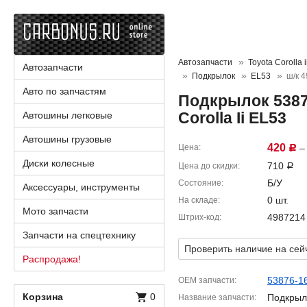
Автозапчасти
Toyota Corolla i
Автозапчасти
Подкрылок
EL53
ш/к 
Авто по запчастям
Подкрылок 5387
Corolla Ii EL53
Автошины легковые
Автошины грузовые
420
Цена
– 
Р
Диски колесные
710
Цена до скидки
Р
Б/У
Состояние
Аксессуары, инструменты
0 шт.
На складе
Мото запчасти
4987214
Штрих-код
Запчасти на спецтехнику
Проверить наличие на сей
Распродажа!
53876-1
OEM запчасти
Корзина
0
Подкрыл
Название запчасти