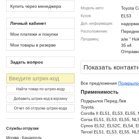
Купить через менеджера
Toyota Co
Модель авто
EL53
Кузов
Личный кабинет
надорва
Доп. информация
Передне
Расположение
Мои платежи и покупки
а/м " Ho
Продавец
Мои товары в резерве
35 к4
Отправка
Задать вопрос
Показать контакт
Штрих-
код
Все предложения
Подкрылок 
Найти товар по штрих-коду
Применимость
Добавить штрих-код в корзину
Подкрылок Перед Лев
Toyota
Отчет об отгрузке штрих-кода
Corolla II EL51, EL53, EL55,
Corsa EL51, EL53, EL55, NL
Cynos EL52, EL52C, EL54, 
Службы отгрузки
Tercel EL51, EL53, EL55, NL5
Москва - Бандероль