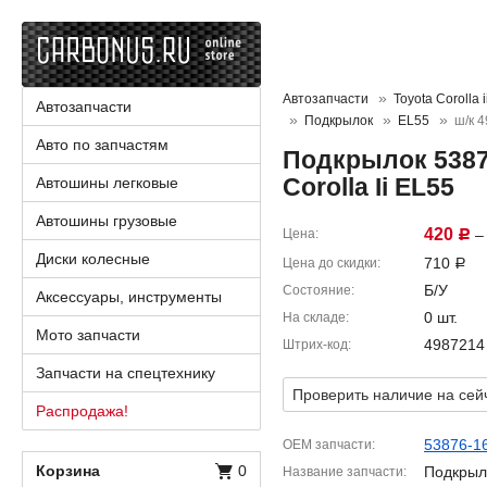
Автозапчасти
Toyota Corolla i
Автозапчасти
Подкрылок
EL55
ш/к 
Авто по запчастям
Подкрылок 5387
Corolla Ii EL55
Автошины легковые
Автошины грузовые
420
Цена
– 
Р
Диски колесные
710
Цена до скидки
Р
Б/У
Состояние
Аксессуары, инструменты
0 шт.
На складе
Мото запчасти
4987214
Штрих-код
Запчасти на спецтехнику
Проверить наличие на сей
Распродажа!
53876-1
OEM запчасти
Корзина
0
Подкрыл
Название запчасти