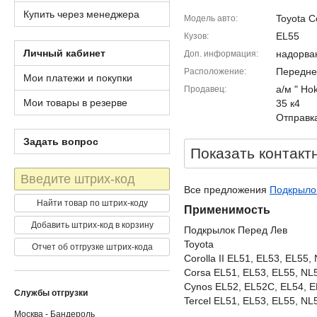
Купить через менеджера
Toyota Co
Модель авто
EL55
Кузов
Личный кабинет
надорва
Доп. информация
Передне
Расположение
Мои платежи и покупки
а/м " Ho
Продавец
Мои товары в резерве
35 к4
Отправка
Задать вопрос
Показать контакт
Штрих-
код
Все предложения
Подкрылок 
Найти товар по штрих-коду
Применимость
Добавить штрих-код в корзину
Подкрылок Перед Лев
Toyota
Отчет об отгрузке штрих-кода
Corolla II EL51, EL53, EL55,
Corsa EL51, EL53, EL55, NL
Cynos EL52, EL52C, EL54, 
Службы отгрузки
Tercel EL51, EL53, EL55, NL5
Москва - Бандероль