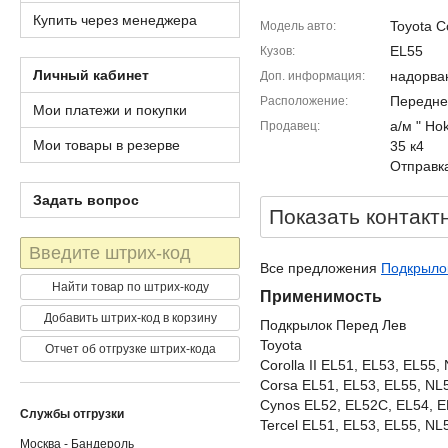
Купить через менеджера
Toyota C
Модель авто
EL55
Кузов
Личный кабинет
надорва
Доп. информация
Передне
Расположение
Мои платежи и покупки
а/м " Ho
Продавец
Мои товары в резерве
35 к4
Отправка
Задать вопрос
Показать контакт
Штрих-
код
Все предложения
Подкрылок
Найти товар по штрих-коду
Применимость
Добавить штрих-код в корзину
Подкрылок Перед Лев
Toyota
Отчет об отгрузке штрих-кода
Corolla II EL51, EL53, EL55,
Corsa EL51, EL53, EL55, NL
Cynos EL52, EL52C, EL54, 
Службы отгрузки
Tercel EL51, EL53, EL55, NL5
Москва - Бандероль