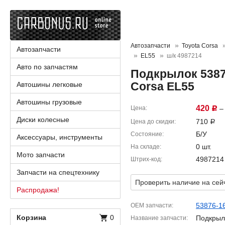
Автозапчасти
Toyota Corsa
Автозапчасти
EL55
ш/к 4987214
Авто по запчастям
Подкрылок 5387
Corsa EL55
Автошины легковые
Автошины грузовые
420
Цена
– 
Р
Диски колесные
710
Цена до скидки
Р
Б/У
Состояние
Аксессуары, инструменты
0 шт.
На складе
Мото запчасти
4987214
Штрих-код
Запчасти на спецтехнику
Проверить наличие на сей
Распродажа!
53876-1
OEM запчасти
Корзина
0
Подкрыл
Название запчасти