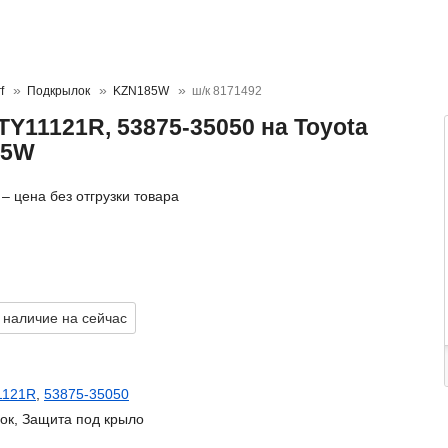
f
Подкрылок
KZN185W
ш/к 8171492
Y11121R, 53875-35050 на Toyota
85W
– цена без отгрузки товара
 наличие на сейчас
1121R
,
53875-35050
ок, Защита под крыло