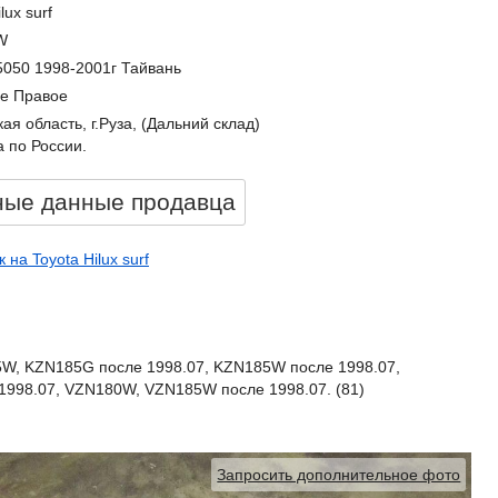
lux surf
W
5050 1998-2001г Тайвань
е Правое
ая область, г.Руза, (Дальний склад)
 по России.
ные данные продавцa
на Toyota Hilux surf
5W, KZN185G после 1998.07, KZN185W после 1998.07,
998.07, VZN180W, VZN185W после 1998.07. (81)
Запросить дополнительное фото