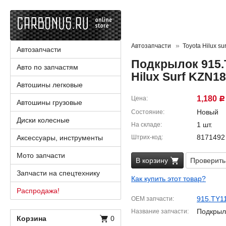
Автозапчасти
Toyota Hilux sur
Автозапчасти
Подкрылок 915.T
Авто по запчастям
Hilux Surf KZN1
Автошины легковые
1,180
Цена
Р
Автошины грузовые
Новый
Состояние
Диски колесные
1 шт.
На складе
8171492
Аксессуары, инструменты
Штрих-код
Мото запчасти
В корзину
Проверить
Запчасти на спецтехнику
Как купить этот товар?
Распродажа!
915.TY1
OEM запчасти
Подкрыл
Название запчасти
Корзина
0