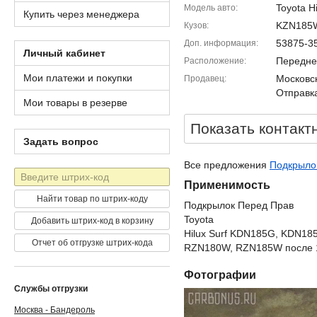
Toyota Hi
Модель авто
Купить через менеджера
KZN185
Кузов
53875-3
Доп. информация
Личный кабинет
Передне
Расположение
Мои платежи и покупки
Московск
Продавец
Отправка
Мои товары в резерве
Показать контакт
Задать вопрос
Все предложения
Подкрылок 
Штрих-
Применимость
код
Найти товар по штрих-коду
Подкрылок Перед Прав
Toyota
Добавить штрих-код в корзину
Hilux Surf KDN185G, KDN18
Отчет об отгрузке штрих-кода
RZN180W, RZN185W после 1
Фотографии
Службы отгрузки
Москва - Бандероль